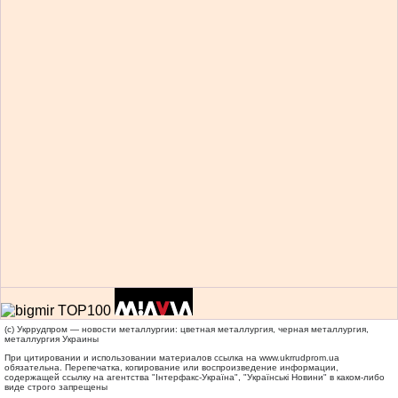
(c) Укррудпром — новости металлургии: цветная металлургия, черная металлургия,
металлургия Украины
При цитировании и использовании материалов ссылка на
www.ukrrudprom.ua
обязательна. Перепечатка, копирование или воспроизведение информации,
содержащей ссылку на агентства "Iнтерфакс-Україна", "Українськi Новини" в каком-либо
виде строго запрещены