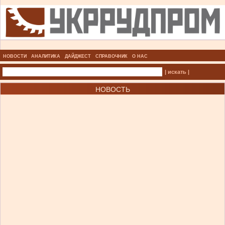
НОВОСТИ
АНАЛИТИКА
ДАЙДЖЕСТ
СПРАВОЧНИК
О НАС
| искать |
НОВОСТЬ