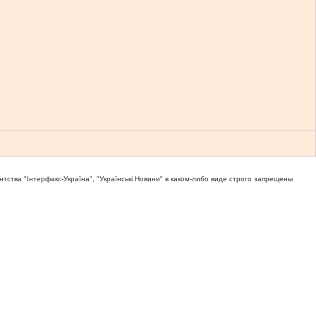
тва "Iнтерфакс-Україна", "Українськi Новини" в каком-либо виде строго запрещены