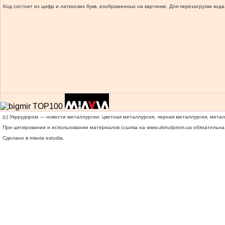
Код состоит из цифр и латинских букв, изображенных на картинке. Для перезагрузки кода
(c) Укррудпром — новости металлургии: цветная металлургия, черная металлургия, мета
При цитировании и использовании материалов ссылка на
www.ukrrudprom.ua
обязательна.
Сделано в miavia estudia.