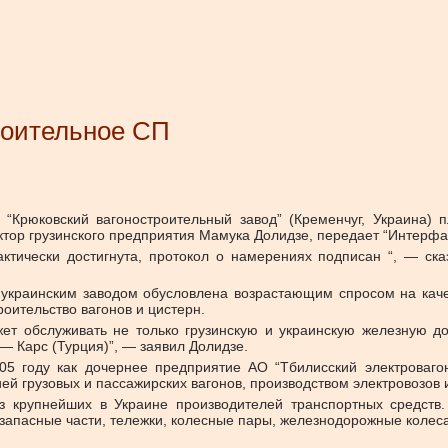
роительное СП
 “Крюковский вагоностроительный завод” (Кременчуг, Украина) 
тор грузинского предприятия Мамука Долидзе, передает “Интерфа
ктически достигнута, протокол о намерениях подписан “, — ска
 украинским заводом обусловлена возрастающим спросом на кач
роительство вагонов и цистерн.
 обслуживать не только грузинскую и украинскую железную доро
— Карс (Турция)”, — заявил Долидзе.
05 году как дочернее предприятие АО “Тбилисский электроваго
й грузовых и пассажирских вагонов, производством электровозов и
из крупнейших в Украине производителей транспортных средств
запасные части, тележки, колесные пары, железнодорожные колеса