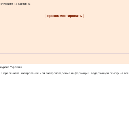
 кликните на картинке.
| прокомментировать |
ллургия Украины
 Перепечатка, копирование или воспроизведение информации, содержащей ссылку на агентс