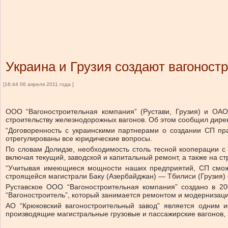
Украина и Грузия создают вагоност
[16:44 06 апреля 2011 года ]
ООО “Вагоностроительная компания” (Рустави, Грузия) и ОАО
строительству железнодорожных вагонов. Об этом сообщил дирек
“Договоренность с украинскими партнерами о создании СП пра
отрегулированы все юридические вопросы.
По словам Долидзе, необходимость столь тесной кооперации с
включая текущий, заводской и капитальный ремонт, а также на ст
“Учитывая имеющиеся мощности наших предприятий, СП сможет
строящейся магистрали Баку (Азербайджан) — Тбилиси (Грузия) 
Руставское ООО “Вагоностроительная компания” создано в 20
“Вагоностроитель”, который занимается ремонтом и модернизацие
АО “Крюковский вагоностроительный завод” является одним 
производящие магистральные грузовые и пассажирские вагонов, 