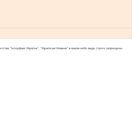
тва "Iнтерфакс-Україна", "Українськi Новини" в каком-либо виде строго запрещены