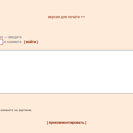
версия для печати >>
ии — введите
и нажмите
| войти |
.
 кликните на картинке.
| прокомментировать |