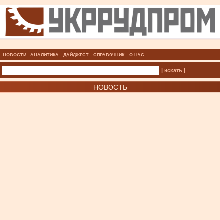
НОВОСТИ
АНАЛИТИКА
ДАЙДЖЕСТ
СПРАВОЧНИК
О НАС
| искать |
НОВОСТЬ