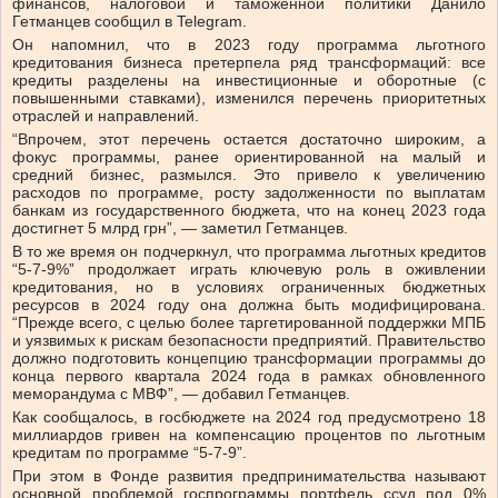
финансов, налоговой и таможенной политики Данило
Гетманцев сообщил в Telegram.
Он напомнил, что в 2023 году программа льготного
кредитования бизнеса претерпела ряд трансформаций: все
кредиты разделены на инвестиционные и оборотные (с
повышенными ставками), изменился перечень приоритетных
отраслей и направлений.
“Впрочем, этот перечень остается достаточно широким, а
фокус программы, ранее ориентированной на малый и
средний бизнес, размылся. Это привело к увеличению
расходов по программе, росту задолженности по выплатам
банкам из государственного бюджета, что на конец 2023 года
достигнет 5 млрд грн”, — заметил Гетманцев.
В то же время он подчеркнул, что программа льготных кредитов
“5-7-9%” продолжает играть ключевую роль в оживлении
кредитования, но в условиях ограниченных бюджетных
ресурсов в 2024 году она должна быть модифицирована.
“Прежде всего, с целью более таргетированной поддержки МПБ
и уязвимых к рискам безопасности предприятий. Правительство
должно подготовить концепцию трансформации программы до
конца первого квартала 2024 года в рамках обновленного
меморандума с МВФ”, — добавил Гетманцев.
Как сообщалось, в госбюджете на 2024 год предусмотрено 18
миллиардов гривен на компенсацию процентов по льготным
кредитам по программе “5-7-9”.
При этом в Фонде развития предпринимательства называют
основной проблемой госпрограммы портфель ссуд под 0%