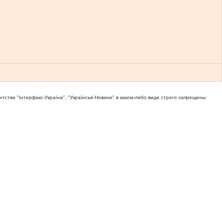
тва "Iнтерфакс-Україна", "Українськi Новини" в каком-либо виде строго запрещены