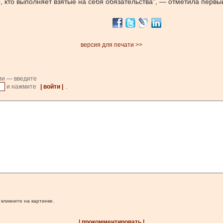
, кто выполняет взятые на себя обязательства”, — отметила первы
версия для печати >>
ии — введите
и нажмите
| войти |
.
 кликните на картинке.
| прокомментировать |