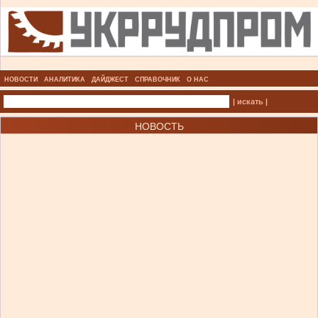
НОВОСТИ
АНАЛИТИКА
ДАЙДЖЕСТ
СПРАВОЧНИК
О НАС
| искать |
НОВОСТЬ