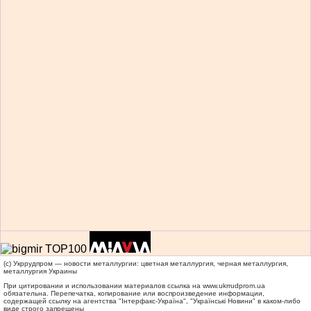
(c) Укррудпром — новости металлургии: цветная металлургия, черная металлургия,
металлургия Украины
При цитировании и использовании материалов ссылка на
www.ukrrudprom.ua
обязательна. Перепечатка, копирование или воспроизведение информации,
содержащей ссылку на агентства "Iнтерфакс-Україна", "Українськi Новини" в каком-либо
виде строго запрещены