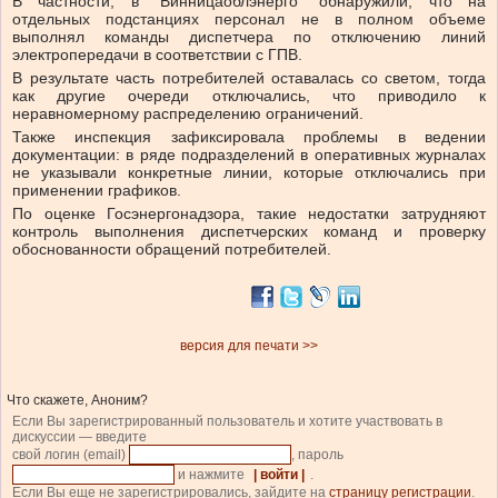
В частности, в “Винницаоблэнерго” обнаружили, что на
отдельных подстанциях персонал не в полном объеме
выполнял команды диспетчера по отключению линий
электропередачи в соответствии с ГПВ.
В результате часть потребителей оставалась со светом, тогда
как другие очереди отключались, что приводило к
неравномерному распределению ограничений.
Также инспекция зафиксировала проблемы в ведении
документации: в ряде подразделений в оперативных журналах
не указывали конкретные линии, которые отключались при
применении графиков.
По оценке Госэнергонадзора, такие недостатки затрудняют
контроль выполнения диспетчерских команд и проверку
обоснованности обращений потребителей.
версия для печати >>
Что скажете, Аноним?
Если Вы зарегистрированный пользователь и хотите участвовать в
дискуссии — введите
свой логин (email)
, пароль
и нажмите
| войти |
.
Если Вы еще не зарегистрировались, зайдите на
страницу регистрации
.