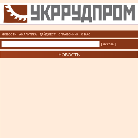
НОВОСТИ
АНАЛИТИКА
ДАЙДЖЕСТ
СПРАВОЧНИК
О НАС
| искать |
НОВОСТЬ