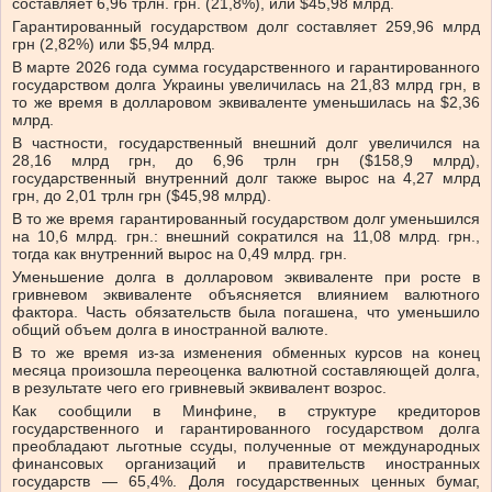
составляет 6,96 трлн. грн. (21,8%), или $45,98 млрд.
Гарантированный государством долг составляет 259,96 млрд
грн (2,82%) или $5,94 млрд.
В марте 2026 года сумма государственного и гарантированного
государством долга Украины увеличилась на 21,83 млрд грн, в
то же время в долларовом эквиваленте уменьшилась на $2,36
млрд.
В частности, государственный внешний долг увеличился на
28,16 млрд грн, до 6,96 трлн грн ($158,9 млрд),
государственный внутренний долг также вырос на 4,27 млрд
грн, до 2,01 трлн грн ($45,98 млрд).
В то же время гарантированный государством долг уменьшился
на 10,6 млрд. грн.: внешний сократился на 11,08 млрд. грн.,
тогда как внутренний вырос на 0,49 млрд. грн.
Уменьшение долга в долларовом эквиваленте при росте в
гривневом эквиваленте объясняется влиянием валютного
фактора. Часть обязательств была погашена, что уменьшило
общий объем долга в иностранной валюте.
В то же время из-за изменения обменных курсов на конец
месяца произошла переоценка валютной составляющей долга,
в результате чего его гривневый эквивалент возрос.
Как сообщили в Минфине, в структуре кредиторов
государственного и гарантированного государством долга
преобладают льготные ссуды, полученные от международных
финансовых организаций и правительств иностранных
государств — 65,4%. Доля государственных ценных бумаг,