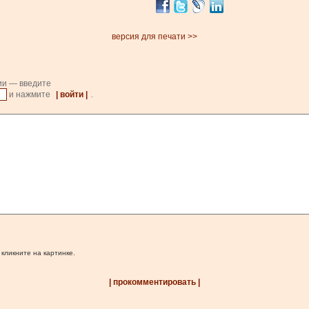
версия для печати >>
ии — введите
и нажмите
| войти |
.
 кликните на картинке.
| прокомментировать |