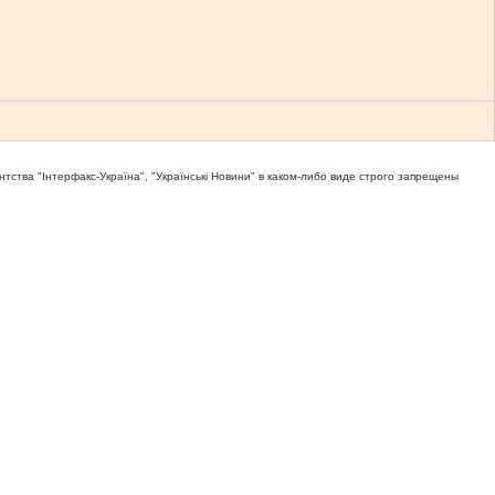
тва "Iнтерфакс-Україна", "Українськi Новини" в каком-либо виде строго запрещены