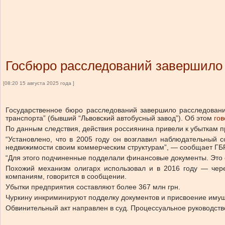
Госбюро расследований завершило 
[08:20 15 августа 2025 года ]
Государственное бюро расследований завершило расследован
транспорта” (бывший “Львовский автобусный завод”).
Об этом
го
По данным следствия, действия россиянина привели к убыткам п
“Установлено, что в 2005 году он
возглавил
наблюдательный со
недвижимости своим коммерческим структурам”, — сообщает ГБР
“Для этого подчиненные подделали финансовые документы. Это с
Похожий механизм олигарх использовал и в 2016 году — чер
компаниям, говорится в сообщении.
Убытки предприятия составляют более 367 млн грн.
Чуркину инкриминируют подделку документов и присвоение имуще
Обвинительный акт направлен в суд. Процессуальное руководст