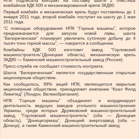
НПК подписала контракт на поставку шахте 2 очистных
комбайнов КДК 500 и механизированной крепи 3КД90.
Первый комбайн и механическая крепь будут поставлены до 1
января 2011 года, второй комбайн поступит на шахту до 1 мая
2011 года.
“С помощью оборудования НПК “Горные машины”, которое
предназначается для запуска новой лавы, шахта
“Белореченская” планирует увеличить суточную добычу до 4
тысяч тонн горной массы”, — говорится в сообщении.
Комбайны КДК 500 изготовит завод “Горловский
машиностроитель”(Донецкая область), механическую крепь
3КД90 — Каменский машиностроительный завод (Россия).
Пресс-служба не сообщает стоимость контракта.
Шахта “Белореченская” является государственным открытым
акционерным обществом.
Как сообщалось, 99% акций НПК, являющегося закрытым
акционерным обществом, принадлежит компании “Коал Филд
Лимитед” (Лондон, Великобритания).
НПК “Горные машины” объединяет и координирует
деятельность ведущих заводов угольного машиностроения
Украины, среди которых Дружковский машиностроительный
завод, “Горловский машиностроитель” (оба — Донецкая
область), “Донецкгормаш”, Донецкий энергозавод (оба —
Донецк), а также Каменский машиностроительный завод.