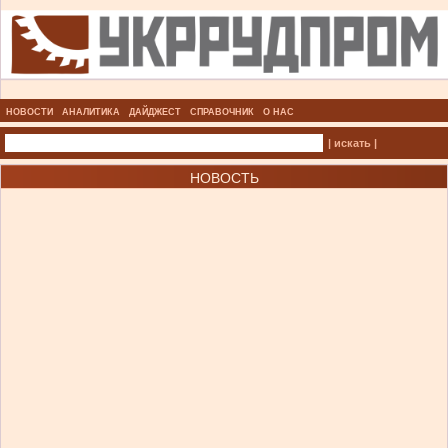
НОВОСТИ
АНАЛИТИКА
ДАЙДЖЕСТ
СПРАВОЧНИК
О НАС
| искать |
НОВОСТЬ