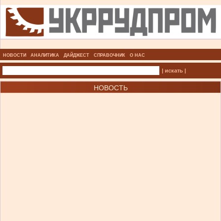
НОВОСТИ
АНАЛИТИКА
ДАЙДЖЕСТ
СПРАВОЧНИК
О НАС
| искать |
НОВОСТЬ