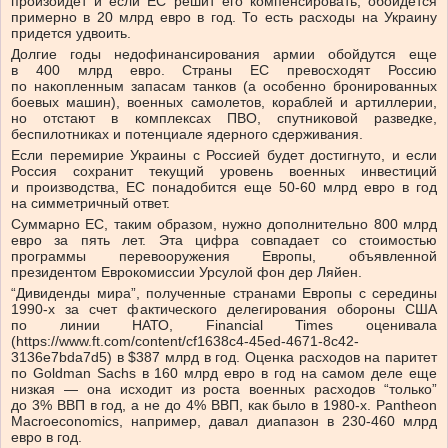
произойдет и если ЕС решит его компенсировать, обойдется
примерно в 20 млрд евро в год. То есть расходы на Украину
придется удвоить.
Долгие годы недофинансирования армии обойдутся еще
в 400 млрд евро. Страны ЕС превосходят Россию
по накопленным запасам танков (а особенно бронированных
боевых машин), военных самолетов, кораблей и артиллерии,
но отстают в комплексах ПВО, спутниковой разведке,
беспилотниках и потенциале ядерного сдерживания.
Если перемирие Украины с Россией будет достигнуто, и если
Россия сохранит текущий уровень военных инвестиций
и производства, ЕС понадобится еще 50-60 млрд евро в год
на симметричный ответ.
Суммарно ЕС, таким образом, нужно дополнительно 800 млрд
евро за пять лет. Эта цифра совпадает со стоимостью
программы перевооружения Европы, объявленной
президентом Еврокомиссии Урсулой фон дер Ляйен.
“Дивиденды мира”, полученные странами Европы с середины
1990-х за счет фактического делегирования обороны США
по линии НАТО, Financial Times оценивала
(https://www.ft.com/content/cf1638c4-45ed-4671-8c42-
3136e7bda7d5) в $387 млрд в год. Оценка расходов на паритет
по Goldman Sachs в 160 млрд евро в год на самом деле еще
низкая — она исходит из роста военных расходов “только”
до 3% ВВП в год, а не до 4% ВВП, как было в 1980-х. Pantheon
Macroeconomics, например, давал диапазон в 230-460 млрд
евро в год.