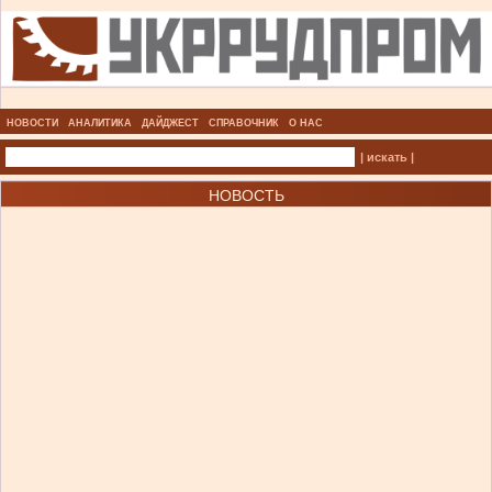
НОВОСТИ
АНАЛИТИКА
ДАЙДЖЕСТ
СПРАВОЧНИК
О НАС
| искать |
НОВОСТЬ