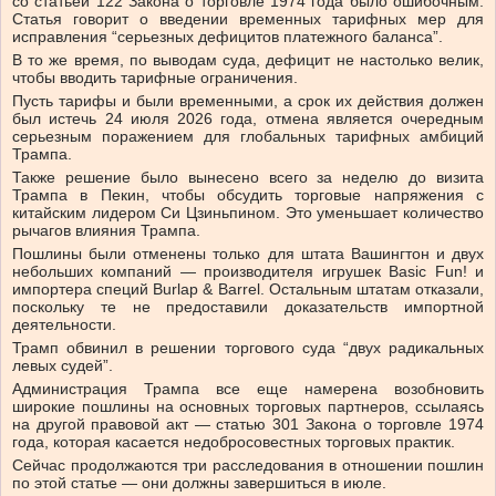
со статьей 122 Закона о торговле 1974 года было ошибочным.
Статья говорит о введении временных тарифных мер для
исправления “серьезных дефицитов платежного баланса”.
В то же время, по выводам суда, дефицит не настолько велик,
чтобы вводить тарифные ограничения.
Пусть тарифы и были временными, а срок их действия должен
был истечь 24 июля 2026 года, отмена является очередным
серьезным поражением для глобальных тарифных амбиций
Трампа.
Также решение было вынесено всего за неделю до визита
Трампа в Пекин, чтобы обсудить торговые напряжения с
китайским лидером Си Цзиньпином. Это уменьшает количество
рычагов влияния Трампа.
Пошлины были отменены только для штата Вашингтон и двух
небольших компаний — производителя игрушек Basic Fun! и
импортера специй Burlap & Barrel. Остальным штатам отказали,
поскольку те не предоставили доказательств импортной
деятельности.
Трамп обвинил в решении торгового суда “двух радикальных
левых судей”.
Администрация Трампа все еще намерена возобновить
широкие пошлины на основных торговых партнеров, ссылаясь
на другой правовой акт — статью 301 Закона о торговле 1974
года, которая касается недобросовестных торговых практик.
Сейчас продолжаются три расследования в отношении пошлин
по этой статье — они должны завершиться в июле.