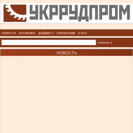
НОВОСТИ
АНАЛИТИКА
ДАЙДЖЕСТ
СПРАВОЧНИК
О НАС
| искать |
НОВОСТЬ