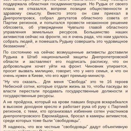
поддержала областная госадминистрация. Но Рудык от своего
плана не отказался, вопреки позиции общественности и
здравому смыслу. Вместо этого он сам приехал в
Днепропетровск, собрал депутатов областного совета от
Партии регионов, и попытался провести незаконное решение
облсовета, об утверждении Чувпыло главой областного
управления земельных ресурсов. Большинство наших
активистов сейчас на фронте, но я очень рада, что нам удалось
собрать людей, и помешать Рудыку совершить это чудовищное
беззаконие”.
По состоянию на сейчас возмущенные активисты доставили
Рудыка в Штаб национальной защиты Днепропетровской
области и заставляют его подписать расписку, что он
добровольцем хочет уйти на фронт. Чиновник упирается,
просит вызвать милицию, говорит, что у него семья, и что он
очень нужен в Киеве, что его ждет премьер-министр.
“Ну что сказать... Для меня “Свобода” это те 16 героев
Небесной сотни, которые отдали жизнь за то, чтобы паскуды во
власти перестали продавать государственные должности и
государственные ресурсы.
А не пройдоха, который на крови павших борцов вскарабкался
в высокое доходное кресло и работает рука об руку с Партией
регионов, с теми, кто организовал избиение сотен участников
днепропетровского Евромайдана, бросал в камеры активистов,
среди которых тоже были “свободовцы”.
Я надеюсь, что все честные “свободовцы” дадут объективную