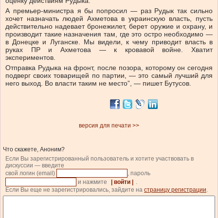
оценку действиям Рудыка.
А премьер-министра я бы попросил — раз Рудык так сильно
хочет назначать людей Ахметова в украинскую власть, пусть
действительно надевает бронежилет, берет оружие и охрану, и
производит такие назначения там, где это остро необходимо —
в Донецке и Луганске. Мы видели, к чему приводит власть в
руках ПР и Ахметова — к кровавой войне. Хватит
экспериментов.
Отправка Рудыка на фронт, после позора, которому он сегодня
подверг своих товарищей по партии, — это самый лучший для
него выход. Во власти таким не место”, — пишет Бутусов.
версия для печати >>
Что скажете, Аноним?
Если Вы зарегистрированный пользователь и хотите участвовать в
дискуссии — введите
свой логин (email)
, пароль
и нажмите
| войти |
.
Если Вы еще не зарегистрировались, зайдите на
страницу регистрации
.