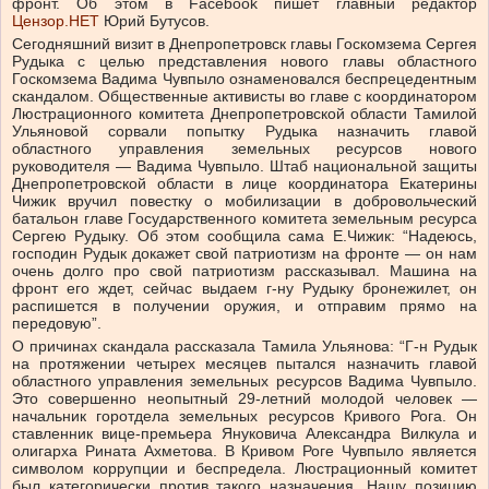
фронт. Об этом в Facebook пишет главный редактор
Цензор.НЕТ
Юрий Бутусов.
Сегодняшний визит в Днепропетровск главы Госкомзема Сергея
Рудыка с целью представления нового главы областного
Госкомзема Вадима Чувпыло ознаменовался беспрецедентным
скандалом. Общественные активисты во главе с координатором
Люстрационного комитета Днепропетровской области Тамилой
Ульяновой сорвали попытку Рудыка назначить главой
областного управления земельных ресурсов нового
руководителя — Вадима Чувпыло. Штаб национальной защиты
Днепропетровской области в лице координатора Екатерины
Чижик вручил повестку о мобилизации в добровольческий
батальон главе Государственного комитета земельным ресурса
Сергею Рудыку. Об этом сообщила сама Е.Чижик: “Надеюсь,
господин Рудык докажет свой патриотизм на фронте — он нам
очень долго про свой патриотизм рассказывал. Машина на
фронт его ждет, сейчас выдаем г-ну Рудыку бронежилет, он
распишется в получении оружия, и отправим прямо на
передовую”.
О причинах скандала рассказала Тамила Ульянова: “Г-н Рудык
на протяжении четырех месяцев пытался назначить главой
областного управления земельных ресурсов Вадима Чувпыло.
Это совершенно неопытный 29-летний молодой человек —
начальник горотдела земельных ресурсов Кривого Рога. Он
ставленник вице-премьера Януковича Александра Вилкула и
олигарха Рината Ахметова. В Кривом Роге Чувпыло является
символом коррупции и беспредела. Люстрационный комитет
был категорически против такого назначения. Нашу позицию