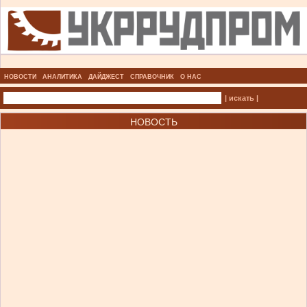
НОВОСТИ
АНАЛИТИКА
ДАЙДЖЕСТ
СПРАВОЧНИК
О НАС
| искать |
НОВОСТЬ