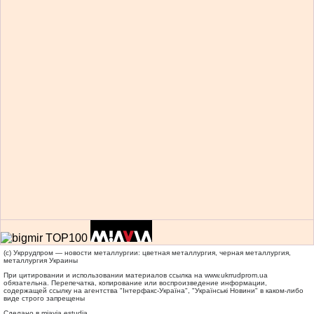
(c) Укррудпром — новости металлургии: цветная металлургия, черная металлургия,
металлургия Украины
При цитировании и использовании материалов ссылка на
www.ukrrudprom.ua
обязательна. Перепечатка, копирование или воспроизведение информации,
содержащей ссылку на агентства "Iнтерфакс-Україна", "Українськi Новини" в каком-либо
виде строго запрещены
Сделано в miavia estudia.