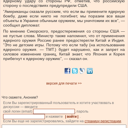
ядерному удару со стороны РФ, отметив, что российскую
сторону о последствиях предупредили США.
“Американцы сказали русским, что если вы примените ядерную
бомбу, даже если никто не погибнет, мы поразим все ваши
объекты в Украине обычным оружием, мы уничтожим их все”, —
сообщил дипломат.
По мнению Сикорского, предостережения со стороны США —
не пустые слова. Министр также напомнил, что от применения
ядерного оружия Россию ранее предостерегли Китай и Индия.
“Это не детские игры. Потому что если табу (на использование
ядерного оружия. — ТМТ.) будет нарушено, как и запрет на
силовое изменение границ, Китай знает, что Япония и Корея
прибегнут к ядерному оружию”, — сказал он.
версия для печати >>
Что скажете, Аноним?
Если Вы зарегистрированный пользователь и хотите участвовать в
дискуссии — введите
свой логин (email)
, пароль
и нажмите
| войти |
.
Если Вы еще не зарегистрировались, зайдите на
страницу регистрации
.