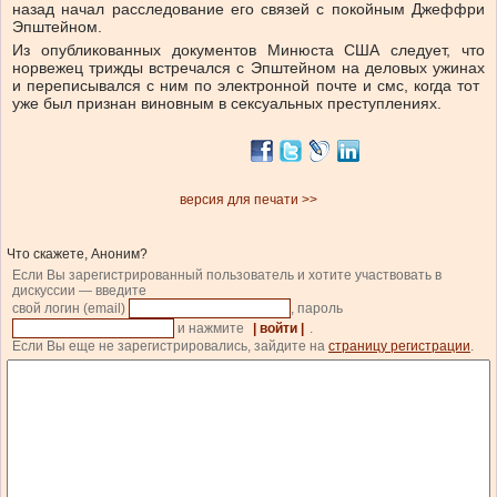
назад начал расследование ​его ‌связей с покойным ​Джеффри
Эпштейном.
Из опубликованных документов ‌Минюста США следует, что
норвежец трижды ​встречался ​с ‌Эпштейном на деловых ​ужинах
и переписывался с ним по электронной почте и смс, когда тот ​
уже был признан ⁠виновным в сексуальных ‌преступлениях.
версия для печати >>
Что скажете, Аноним?
Если Вы зарегистрированный пользователь и хотите участвовать в
дискуссии — введите
свой логин (email)
, пароль
и нажмите
| войти |
.
Если Вы еще не зарегистрировались, зайдите на
страницу регистрации
.