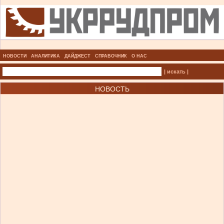
НОВОСТИ
АНАЛИТИКА
ДАЙДЖЕСТ
СПРАВОЧНИК
О НАС
| искать |
НОВОСТЬ