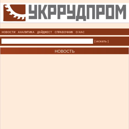
НОВОСТИ
АНАЛИТИКА
ДАЙДЖЕСТ
СПРАВОЧНИК
О НАС
| искать |
НОВОСТЬ