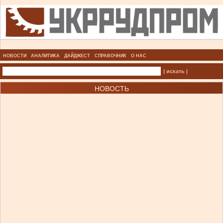
НОВОСТИ
АНАЛИТИКА
ДАЙДЖЕСТ
СПРАВОЧНИК
О НАС
| искать |
НОВОСТЬ