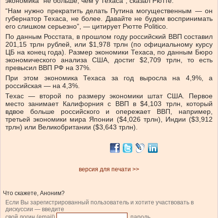
экономика “не больше, чем у Техаса”, сказал Рютте.
“Нам нужно прекратить делать Путина могущественным — он
губернатор Техаса, не более. Давайте не будем воспринимать
его слишком серьезно”, — цитирует Рютте Politico.
По данным Росстата, в прошлом году российский ВВП составил
201,15 трлн рублей, или $1,978 трлн (по официальному курсу
ЦБ на конец года). Размер экономики Техаса, по данным Бюро
экономического анализа США, достиг $2,709 трлн, то есть
превысил ВВП РФ на 37%.
При этом экономика Техаса за год выросла на 4,9%, а
российская — на 4,3%.
Техас — второй по размеру экономики штат США. Первое
место занимает Калифорния с ВВП в $4,103 трлн, который
вдвое больше российского и опережает ВВП, например,
третьей экономики мира Японии ($4,026 трлн), Индии ($3,912
трлн) или Великобритании ($3,643 трлн).
версия для печати >>
Что скажете, Аноним?
Если Вы зарегистрированный пользователь и хотите участвовать в
дискуссии — введите
свой логин (email)
, пароль