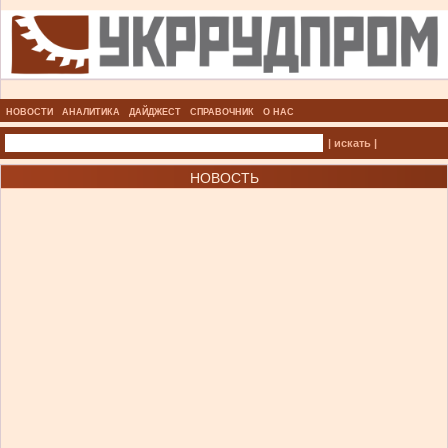
НОВОСТИ
АНАЛИТИКА
ДАЙДЖЕСТ
СПРАВОЧНИК
О НАС
| искать |
НОВОСТЬ