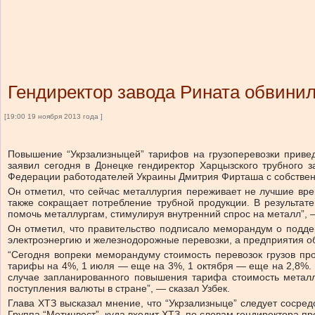
Гендиректор завода Рината обвини
[19:00 19 ноября 2013 года ]
Повышение “Укрзализныцей” тарифов на грузоперевозки приве
заявил сегодня в Донецке гендиректор Харцызского трубного 
Федерации работодателей Украины Дмитрия Фирташа с собствен
Он отметил, что сейчас металлургия переживает не лучшие вре
также сокращает потребление трубной продукции. В результате
помочь металлургам, стимулируя внутренний спрос на металл”, —
Он отметил, что правительство подписало меморандум о подде
электроэнергию и железнодорожные перевозки, а предприятия о
“Сегодня вопреки меморандуму стоимость перевозок грузов п
тарифы на 4%, 1 июля — еще на 3%, 1 октября — еще на 2,8%. Н
случае запланированного повышения тарифа стоимость металл
поступления валюты в стране”, — сказал Узбек.
Глава ХТЗ высказал мнение, что “Укрзализныце” следует сосред
Группа “Метинвест”, куда входит ХТЗ, по словам гендиректора пр