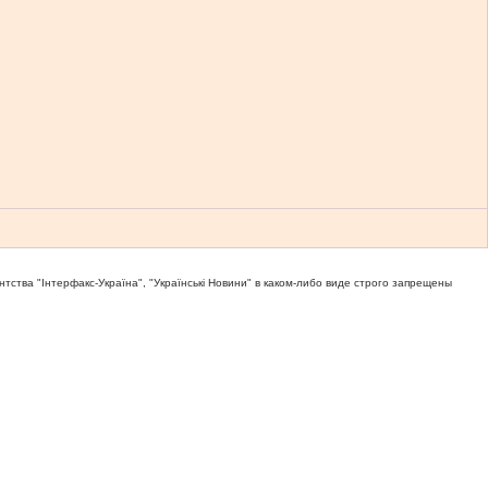
тва "Iнтерфакс-Україна", "Українськi Новини" в каком-либо виде строго запрещены