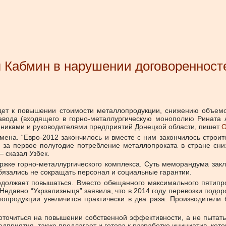
л Кабмин в нарушении договоренност
дет к повышении стоимости металлопродукции, снижению объемо
завода (входящего в горно-металлургическую монополию Рината А
никами и руководителями предприятий Донецкой области, пишет
О
мена. “Евро-2012 закончилось и вместе с ним закончилось строит
 за первое полугодие потребление металлопроката в стране сни
 сказал Узбек.
ржке горно-металлургического комплекса. Суть меморандума закл
бязались не сокращать персонал и социальные гарантии.
родолжает повышаться. Вместо обещанного максимального пятипр
едавно “Укрзализныця” заявила, что в 2014 году перевозки подор
опродукции увеличится практически в два раза. Производители 
оточиться на повышении собственной эффективности, а не пытать
едприятия, также предлагает и готова к разработке инициатив, кот