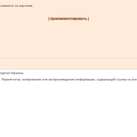
 кликните на картинке.
| прокомментировать |
ллургия Украины
 Перепечатка, копирование или воспроизведение информации, содержащей ссылку на агентс