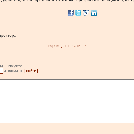
иректора
версия для печати >>
ии — введите
и нажмите
| войти |
.