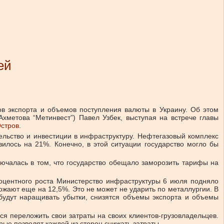
ей
в экспорта и объемов поступления валюты в Украину. Об этом
хметова “Метинвест”) Павел Узбек, выступая на встрече главы
стров
.
ельство и инвестиции в инфраструктуру. Нефтегазовый комплекс
зилось на 21%. Конечно, в этой ситуации государство могло бы
ючалась в том, что государство обещало заморозить тарифы на
оцентного роста Министерство инфраструктуры 6 июля подняло
ожают еще на 12,5%. Это не может не ударить по металлургии. В
будут наращивать убытки, снизятся объемы экспорта и объемы
ся переложить свои затраты на своих клиентов-грузовладельцев.
орые позволят каждой из сторон снижать затраты.