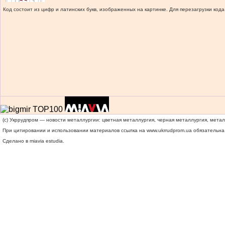
Код состоит из цифр и латинских букв, изображенных на картинке. Для перезагрузки кода
(c) Укррудпром — новости металлургии: цветная металлургия, черная металлургия, мета
При цитировании и использовании материалов ссылка на
www.ukrrudprom.ua
обязательна.
Сделано в miavia estudia.