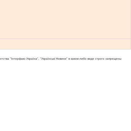
тва "Iнтерфакс-Україна", "Українськi Новини" в каком-либо виде строго запрещены