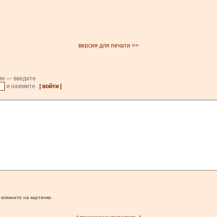
версия для печати >>
ии — введите
и нажмите
| войти |
.
 кликните на картинке.