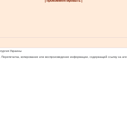
| прокомментировать |
ллургия Украины
 Перепечатка, копирование или воспроизведение информации, содержащей ссылку на агентс