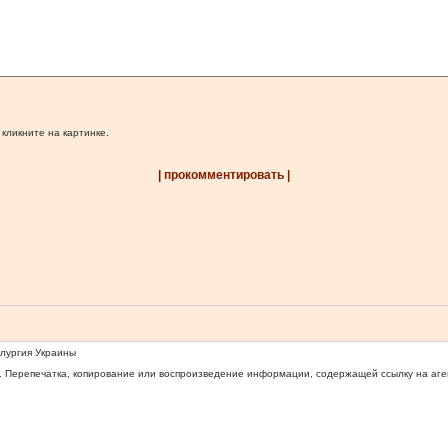
 кликните на картинке.
| прокомментировать |
ллургия Украины
 Перепечатка, копирование или воспроизведение информации, содержащей ссылку на агентс