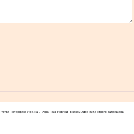
тва "Iнтерфакс-Україна", "Українськi Новини" в каком-либо виде строго запрещены