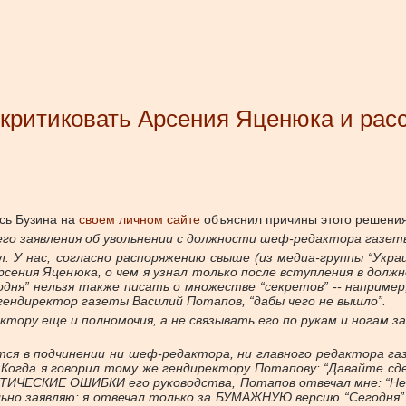
критиковать Арсения Яценюка и расс
сь Бузина на
своем личном сайте
объяснил причины этого решения
его заявления об увольнении с должности шеф-редактора газеты
л. У нас, согласно распоряжению свыше (из медиа-группы “Ук
сения Яценюка, о чем я узнал только после вступления в дол
годня” нельзя также писать о множестве “секретов” -- наприм
 гендиректор газеты Василий Потапов, “дабы чего не вышло”.
ору еще и полномочия, а не связывать его по рукам и ногам за
ится в подчинении ни шеф-редактора, ни главного редактора г
. Когда я говорил тому же гендиректору Потапову: “Давайте 
ИЧЕСКИЕ ОШИБКИ его руководства, Потапов отвечал мне: “Не на
но заявляю: я отвечал только за БУМАЖНУЮ версию “Сегодня”.