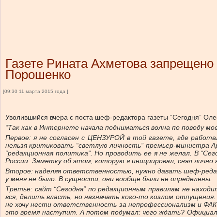
Газете Рината Ахметова запрещено 
Порошенко
[09:30 11 марта 2015 года ]
Уволившийся вчера с поста шеф-редактора газеты “Сегодня” Оле
“Так как в Интернете начала подниматься волна по поводу мо
Первое: я не согласен с ЦЕНЗУРОЙ в той газете, где работа
нельзя критиковать “светлую личность” премьер-министра Ар
“редакционная политика”. Но проводить ее я не желал. В “Се
России. Заметку об этом, которую я инициировал, снял лично
Второе: наделяя ответственностью, нужно давать шеф-редакт
у меня не было. В сущности, они вообще были не определены.
Третье: сайт “Сегодня” по редакционным правилам не наход
вся, делить власть, но назначать кого-то козлом отпущения
не хочу нести ответственность за непрофессионализм и ФАКТ
это время наступит. А потом подумал: чего ждать? Официаль