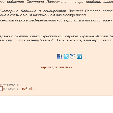
 его редактор Светлана Панюшкина — пора придать глас
 Екатерина Лапшина и гендиректор Василий Потапов запре
иа в связи с моим назначением два месяца назад.
е все-таки дороже шеф-редакторской зарплаты и посвятил г-же 
ервью с бывшим главой фискальной службы Украины Игорем Бел
о спустили в газету “сверху”. В конце концов, я плюнул и напис
версия для печати >>
ии — введите
и нажмите
| войти |
.