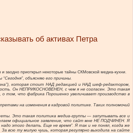
казывать об активах Петра
 и заодно приоткрыл некоторые тайны СКМовской медиа-кухни.
 “Сегодня”, объясняю его причины.
раина”), которая стоит НАД редакцией и НАД шеф-редактором,
жность. Он НЕПРИКОСНОВЕНЕН, с чем я не согласен. Это такая
ер, о том, что фабрика Порошенко увеличивает производство в
претами на изменения в кадровой политике. Таких полномочий
азеты. Это такая политика медиа-группы — запутывать все и
сделаем официальное заявление, что сайт мне НЕ ПОДЧИНЕН. Я
до этого делать. Еще не время”. Я так и не понял, когда же
 За всю ту милую чушь, которая регулярно выходила на сайте