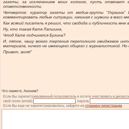
газеты, за исключением моих колонок, пусть отвечает
ответственности.
Четвертое: куратор газеты от медиа-группы “Украина”
комментировать любые ситуации, начиная с шумихи в масс-мед
Как всякий писатель я решил, что свобода и публичность мн
Ну, кто такая Катя Лапшина,
Чтоб Кате подчинялся Бузина?
И, пятое, чашу моего терпения переполнило имиджевое инт
материала, ничего не имеющего общего с журналистикой. Но ег
Привет, воля!”
Что скажете, Аноним?
Если Вы зарегистрированный пользователь и хотите участвовать в дискусс
свой логин (email)
, пароль
Если Вы еще не зарегистрировались, зайдите на
страницу регистрации
.