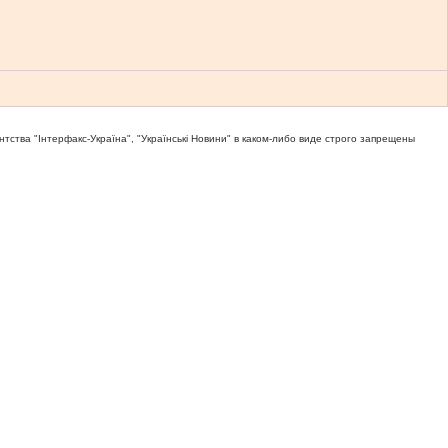
тва "Iнтерфакс-Україна", "Українськi Новини" в каком-либо виде строго запрещены