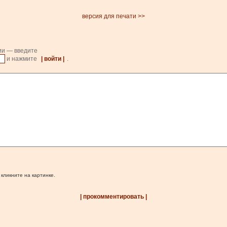
версия для печати >>
ии — введите
и нажмите
| войти |
.
 кликните на картинке.
| прокомментировать |