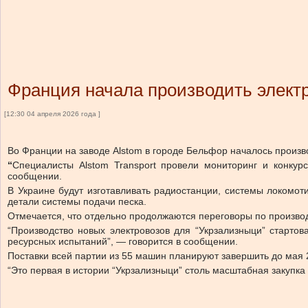
Франция начала производить элект
[12:30 04 апреля 2026 года ]
Во Франции на заводе Alstom в городе Бельфор началось произв
“
Специалисты Alstom Transport провели мониторинг и конкурс
сообщении.
В Украине будут изготавливать радиостанции, системы локомот
детали системы подачи песка.
Отмечается, что отдельно продолжаются переговоры по производ
“Производство новых электровозов для “Укрзализныци” стартов
ресурсных испытаний”, — говорится в сообщении.
Поставки всей партии из 55 машин планируют завершить до мая 
“Это первая в истории “Укрзализныци” столь масштабная закупка 