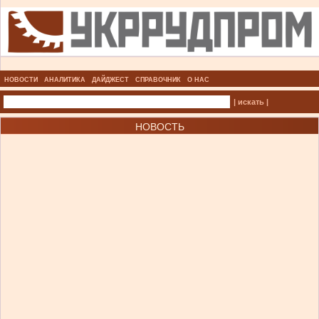
НОВОСТИ
АНАЛИТИКА
ДАЙДЖЕСТ
СПРАВОЧНИК
О НАС
| искать |
НОВОСТЬ