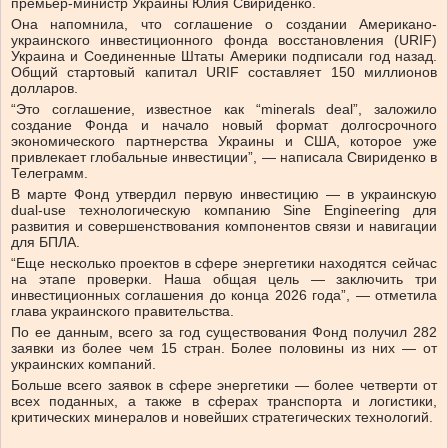
премьер-министр Украины Юлия Свириденко.
Она напомнила, что соглашение о создании Американо-
украинского инвестиционного фонда восстановления (URIF)
Украина и Соединенные Штаты Америки подписали год назад.
Общий стартовый капитал URIF составляет 150 миллионов
долларов.
“Это соглашение, известное как “minerals deal”, заложило
создание Фонда и начало новый формат долгосрочного
экономического партнерства Украины и США, которое уже
привлекает глобальные инвестиции”, — написала Свириденко в
Телеграмм.
В марте Фонд утвердил первую инвестицию — в украинскую
dual-use технологическую компанию Sine Engineering для
развития и совершенствования компонентов связи и навигации
для БПЛА.
“Еще несколько проектов в сфере энергетики находятся сейчас
на этапе проверки. Наша общая цель — заключить три
инвестиционных соглашения до конца 2026 года”, — отметила
глава украинского правительства.
По ее данным, всего за год существования Фонд получил 282
заявки из более чем 15 стран. Более половины из них — от
украинских компаний.
Больше всего заявок в сфере энергетики — более четверти от
всех поданных, а также в сферах транспорта и логистики,
критических минералов и новейших стратегических технологий.