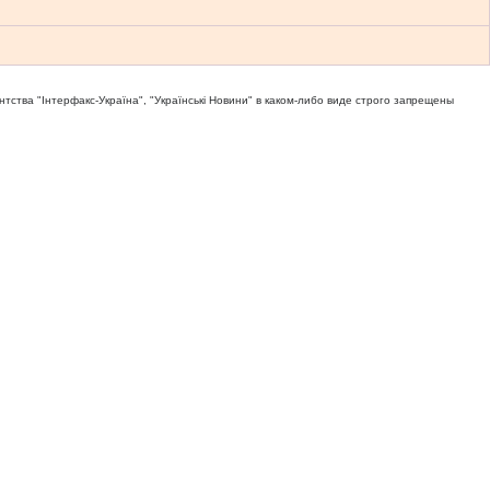
тва "Iнтерфакс-Україна", "Українськi Новини" в каком-либо виде строго запрещены