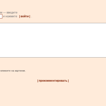
ии — введите
и нажмите
| войти |
.
 кликните на картинке.
| прокомментировать |