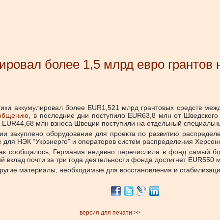
ировал более 1,5 млрд евро грантов
тики аккумулировал более EUR1,521 млрд грантовых средств меж
общению
, в последние дни поступило EUR63,8 млн от Шведского
о EUR44,68 млн взноса Швеции поступили на отдельный специальн
и закуплено оборудование для проекта по развитию распредел
е для НЭК “Укрэнерго” и операторов систем распределения Херсонс
к сообщалось, Германия недавно перечислила в фонд самый бо
ий вклад почти за три года деятельности фонда достигнет EUR550 
другие материалы, необходимые для восстановления и стабилизаци
версия для печати >>