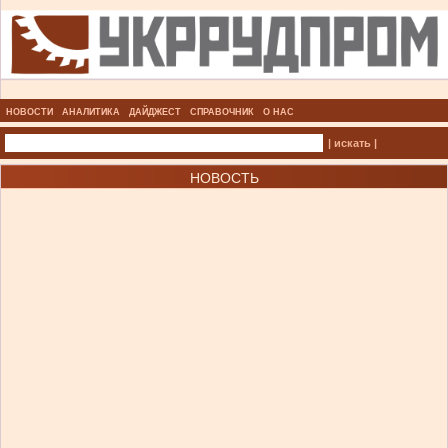
НОВОСТИ
АНАЛИТИКА
ДАЙДЖЕСТ
СПРАВОЧНИК
О НАС
| искать |
НОВОСТЬ