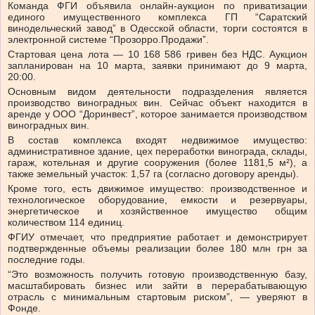
Команда ФГИ объявила онлайн-аукцион по приватизации
единого имущественного комплекса ГП “Саратский
винодельческий завод” в Одесской области, торги состоятся в
электронной системе “Прозорро.Продажи”.
Стартовая цена лота — 10 168 586 гривен без НДС. Аукцион
запланирован на 10 марта, заявки принимают до 9 марта,
20:00.
Основным видом деятельности подразделения является
производство виноградных вин. Сейчас объект находится в
аренде у ООО “Доринвест”, которое занимается производством
виноградных вин.
В состав комплекса входят недвижимое имущество:
административное здание, цех переработки винограда, склады,
гараж, котельная и другие сооружения (более 1181,5 м²), а
также земельный участок: 1,57 га (согласно договору аренды).
Кроме того, есть движимое имущество: производственное и
технологическое оборудование, емкости и резервуары,
энергетическое и хозяйственное имущество общим
количеством 114 единиц.
ФГИУ отмечает, что предприятие работает и демонстрирует
подтвержденные объемы реализации более 180 млн грн за
последние годы.
“Это возможность получить готовую производственную базу,
масштабировать бизнес или зайти в перерабатывающую
отрасль с минимальным стартовым риском”, — уверяют в
Фонде.