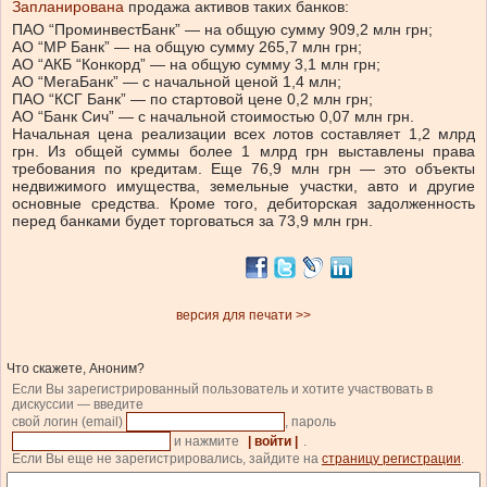
Запланирована
продажа активов таких банков:
ПАО “ПроминвестБанк” — на общую сумму 909,2 млн грн;
АО “МР Банк” — на общую сумму 265,7 млн грн;
АО “АКБ “Конкорд” — на общую сумму 3,1 млн грн;
АО “МегаБанк” — с начальной ценой 1,4 млн;
ПАО “КСГ Банк” — по стартовой цене 0,2 млн грн;
АО “Банк Сич” — с начальной стоимостью 0,07 млн грн.
Начальная цена реализации всех лотов составляет 1,2 млрд
грн. Из общей суммы более 1 млрд грн выставлены права
требования по кредитам. Еще 76,9 млн грн — это объекты
недвижимого имущества, земельные участки, авто и другие
основные средства. Кроме того, дебиторская задолженность
перед банками будет торговаться за 73,9 млн грн.
версия для печати >>
Что скажете, Аноним?
Если Вы зарегистрированный пользователь и хотите участвовать в
дискуссии — введите
свой логин (email)
, пароль
и нажмите
| войти |
.
Если Вы еще не зарегистрировались, зайдите на
страницу регистрации
.