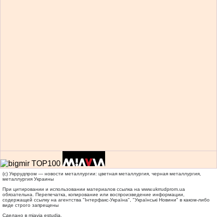
(c) Укррудпром — новости металлургии: цветная металлургия, черная металлургия,
металлургия Украины
При цитировании и использовании материалов ссылка на
www.ukrrudprom.ua
обязательна. Перепечатка, копирование или воспроизведение информации,
содержащей ссылку на агентства "Iнтерфакс-Україна", "Українськi Новини" в каком-либо
виде строго запрещены
Сделано в miavia estudia.