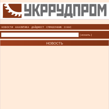
НОВОСТИ
АНАЛИТИКА
ДАЙДЖЕСТ
СПРАВОЧНИК
О НАС
| искать |
НОВОСТЬ