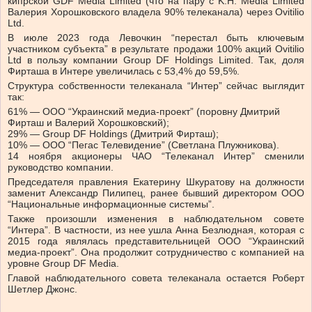
кипрской GDF Media Limited (что на пару с K.H. Media Limited
Валерия Хорошковского владела 90% телеканала) через Ovitilio
Ltd.
В июле 2023 года Левочкин “перестал быть ключевым
участником субъекта” в результате продажи 100% акций Ovitilio
Ltd в пользу компании Group DF Holdings Limited. Так, доля
Фирташа в Интере увеличилась с 53,4% до 59,5%.
Структура собственности телеканала “Интер” сейчас выглядит
так:
61% — ООО “Украинский медиа-проект” (поровну Дмитрий
Фирташ и Валерий Хорошковский);
29% — Group DF Holdings (Дмитрий Фирташ);
10% — ООО “Пегас Телевидение” (Светлана Плужникова).
14 ноября акционеры ЧАО “Телеканал Интер” сменили
руководство компании.
Председателя правления Екатерину Шкуратову на должности
заменит Александр Пилипец, ранее бывший директором ООО
“Национальные информационные системы”.
Также произошли изменения в наблюдательном совете
“Интера”. В частности, из нее ушла Анна Безлюдная, которая с
2015 года являлась представительницей ООО “Украинский
медиа-проект”. Она продолжит сотрудничество с компанией на
уровне Group DF Media.
Главой наблюдательного совета телеканала остается Роберт
Шетлер Джонс.