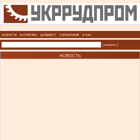
НОВОСТИ
АНАЛИТИКА
ДАЙДЖЕСТ
СПРАВОЧНИК
О НАС
| искать |
НОВОСТЬ