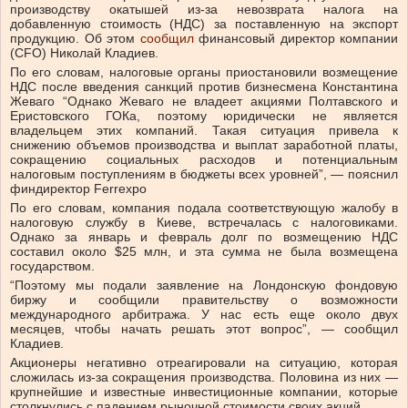
производству окатышей из-за невозврата налога на
добавленную стоимость (НДС) за поставленную на экспорт
продукцию. Об этом
сообщил
финансовый директор компании
(CFO) Николай Кладиев.
По его словам, налоговые органы приостановили возмещение
НДС после введения санкций против бизнесмена Константина
Жеваго “Однако Жеваго не владеет акциями Полтавского и
Еристовского ГОКа, поэтому юридически не является
владельцем этих компаний. Такая ситуация привела к
снижению объемов производства и выплат заработной платы,
сокращению социальных расходов и потенциальным
налоговым поступлениям в бюджеты всех уровней”, — пояснил
финдиректор Ferrexpo
По его словам, компания подала соответствующую жалобу в
налоговую службу в Киеве, встречалась с налоговиками.
Однако за январь и февраль долг по возмещению НДС
составил около $25 млн, и эта сумма не была возмещена
государством.
“Поэтому мы подали заявление на Лондонскую фондовую
биржу и сообщили правительству о возможности
международного арбитража. У нас есть еще около двух
месяцев, чтобы начать решать этот вопрос”, — сообщил
Кладиев.
Акционеры негативно отреагировали на ситуацию, которая
сложилась из-за сокращения производства. Половина из них —
крупнейшие и известные инвестиционные компании, которые
столкнулись с падением рыночной стоимости своих акций.