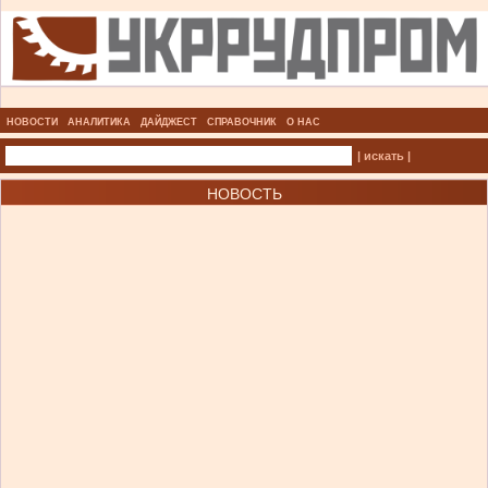
НОВОСТИ
АНАЛИТИКА
ДАЙДЖЕСТ
СПРАВОЧНИК
О НАС
| искать |
НОВОСТЬ