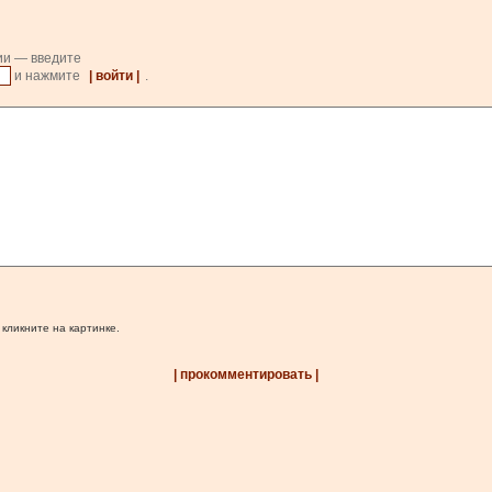
ии — введите
и нажмите
| войти |
.
 кликните на картинке.
| прокомментировать |