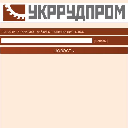
НОВОСТИ
АНАЛИТИКА
ДАЙДЖЕСТ
СПРАВОЧНИК
О НАС
| искать |
НОВОСТЬ