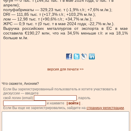
чугун — 0 тыс. т (144,52 тыс. т в мае 2024 года; 0 тыс. т в
апреле);
полуфабрикаты — 329,23 тыс. т (-1,9% г./г.; +7,6% м./м.);
DRI — 111,85 тыс. т (+17,3% г./г.; +103,2% м./м.);
лом — 12,98 тыс. т (+90,6% г./г.; +34,7% м./м.);
ЖРС — 0,9 тыс. т (0 тыс. т в мае 2024 года; -22,7% м./м.).
Выручка российских металлургов от экспорта в ЕС в мае
составила €190,27 млн, что на 34,5% меньше г./г. и на 18,1%
больше м./м.
версия для печати >>
Что скажете, Аноним?
Если Вы зарегистрированный пользователь и хотите участвовать в
дискуссии — введите
свой логин (email)
, пароль
и нажмите
| войти |
.
Если Вы еще не зарегистрировались, зайдите на
страницу регистрации
.