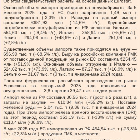
Об этом свидетельствуют расчеты на основе данных Eurostat.
Основной объем импорта приходится на полуфабрикаты. За 5
месяцев 2025 года в ЕС было направлено 1,49 млн т
полуфабрикатов (-3,3% г./г.). Расходы на данный импорт
составили €681,93 млн (-14,6% г./г.). Крупнейшими
потребителями полуфабрикатов из РФ являются Бельгия —
554,63 тыс. т (-9,4% г./г.), Италия — 358,94 тыс. т (+5,6% г./г.),
Чехия — 294,08 тыс. т (+48,9% г./г.) и Дания — 251,04 тыс. т
(+2,8% г./г.).
Существенные объемы импорта также приходятся на чугун —
696,99 тыс. т (+68,5% г./г.). Выручка российских компаний ГМК
от поставок данной продукции на рынок ЕС составила €254,45
млн (+51,9% г./г.). Основные объемы отгружены в Италию —
524,62 тыс. т (+73,9% г./г.), Латвию — 87,27 тыс. т (+16,9% г./г.) и
Бельгию — 31,07 тыс. т (0 тыс. т в январе-мае 2024 года).
Поставки ферросплавов российского производства на рынок
Евросоюза за январь-май 2025 года практически не
осуществлялись — 3,8 т против 39,47 тыс. т годом ранее.
Импорт лома из РФ составил 30,55 тыс. т (рост в 2 раза г./г.), а
затраты на закупки — €10,84 млн (+55,2% г./г.). Поставки
железной руды — 2,04 тыс. т (9,36 тыс. т в январе-мае 2024
года). При этом импорт железа прямого восстановления (DRI)
за этот период составил 353,19 тыс. т (-33% г./г.) на сумму
€110,4 млн (-38,9% г./г.).
В мае 2025 года ЕС импортировал из РФ 454,94 тыс. т (-23,3%
г./г.; +22,3% м./м.) продукции ГМК, в частности: