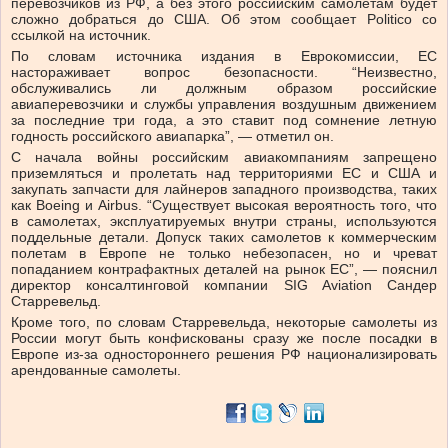
перевозчиков из РФ, а без этого российским самолетам будет
сложно добраться до США. Об этом сообщает Politico со
ссылкой на источник.
По словам источника издания в Еврокомиссии, ЕС
настораживает вопрос безопасности. “Неизвестно,
обслуживались ли должным образом российские
авиаперевозчики и службы управления воздушным движением
за последние три года, а это ставит под сомнение летную
годность российского авиапарка”, — отметил он.
С начала войны российским авиакомпаниям запрещено
приземляться и пролетать над территориями ЕС и США и
закупать запчасти для лайнеров западного производства, таких
как Boeing и Airbus. “Существует высокая вероятность того, что
в самолетах, эксплуатируемых внутри страны, используются
поддельные детали. Допуск таких самолетов к коммерческим
полетам в Европе не только небезопасен, но и чреват
попаданием контрафактных деталей на рынок ЕС”, — пояснил
директор консалтинговой компании SIG Aviation Сандер
Старревельд.
Кроме того, по словам Старревельда, некоторые самолеты из
России могут быть конфискованы сразу же после посадки в
Европе из-за одностороннего решения РФ национализировать
арендованные самолеты.