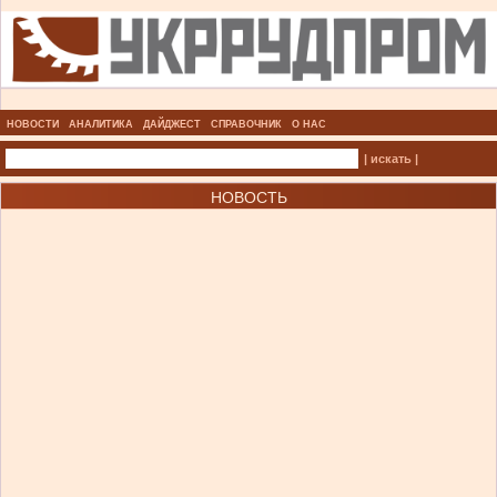
НОВОСТИ
АНАЛИТИКА
ДАЙДЖЕСТ
СПРАВОЧНИК
О НАС
| искать |
НОВОСТЬ