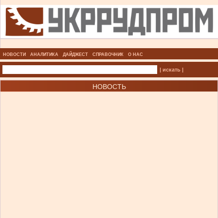
НОВОСТИ
АНАЛИТИКА
ДАЙДЖЕСТ
СПРАВОЧНИК
О НАС
| искать |
НОВОСТЬ