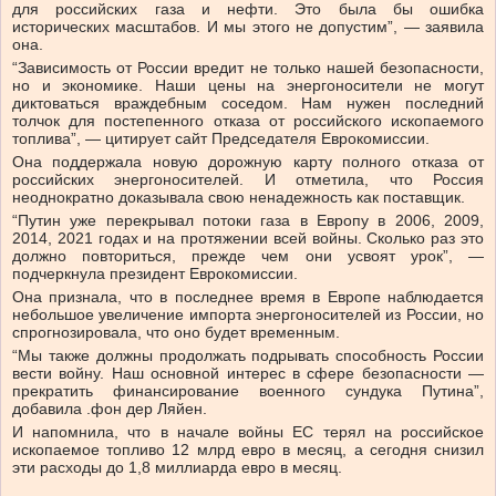
для российских газа и нефти. Это была бы ошибка
исторических масштабов. И мы этого не допустим”, — заявила
она.
“Зависимость от России вредит не только нашей безопасности,
но и экономике. Наши цены на энергоносители не могут
диктоваться враждебным соседом. Нам нужен последний
толчок для постепенного отказа от российского ископаемого
топлива”, — цитирует сайт Председателя Еврокомиссии.
Она поддержала новую дорожную карту полного отказа от
российских энергоносителей. И отметила, что Россия
неоднократно доказывала свою ненадежность как поставщик.
“Путин уже перекрывал потоки газа в Европу в 2006, 2009,
2014, 2021 годах и на протяжении всей войны. Сколько раз это
должно повториться, прежде чем они усвоят урок”, —
подчеркнула президент Еврокомиссии.
Она признала, что в последнее время в Европе наблюдается
небольшое увеличение импорта энергоносителей из России, но
спрогнозировала, что оно будет временным.
“Мы также должны продолжать подрывать способность России
вести войну. Наш основной интерес в сфере безопасности —
прекратить финансирование военного сундука Путина”,
добавила .фон дер Ляйен.
И напомнила, что в начале войны ЕС терял на российское
ископаемое топливо 12 млрд евро в месяц, а сегодня снизил
эти расходы до 1,8 миллиарда евро в месяц.