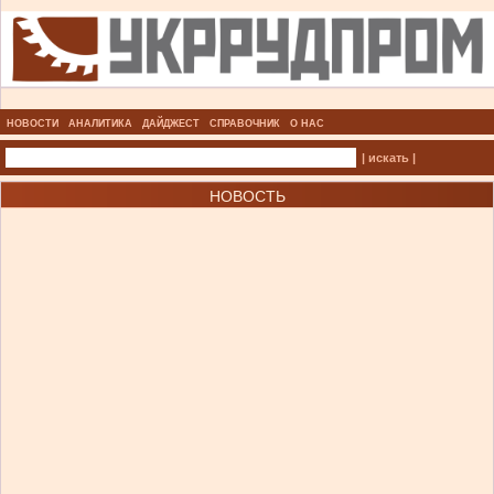
НОВОСТИ
АНАЛИТИКА
ДАЙДЖЕСТ
СПРАВОЧНИК
О НАС
| искать |
НОВОСТЬ