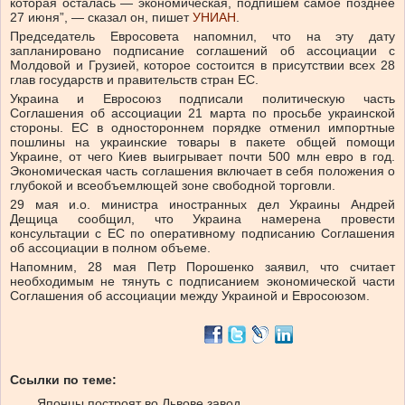
которая осталась — экономическая, подпишем самое позднее
27 июня”, — сказал он, пишет
УНИАН
.
Председатель Евросовета напомнил, что на эту дату
запланировано подписание соглашений об ассоциации с
Молдовой и Грузией, которое состоится в присутствии всех 28
глав государств и правительств стран ЕС.
Украина и Евросоюз подписали политическую часть
Соглашения об ассоциации 21 марта по просьбе украинской
стороны. ЕС в одностороннем порядке отменил импортные
пошлины на украинские товары в пакете общей помощи
Украине, от чего Киев выигрывает почти 500 млн евро в год.
Экономическая часть соглашения включает в себя положения о
глубокой и всеобъемлющей зоне свободной торговли.
29 мая и.о. министра иностранных дел Украины Андрей
Дещица сообщил, что Украина намерена провести
консультации с ЕС по оперативному подписанию Соглашения
об ассоциации в полном объеме.
Напомним, 28 мая Петр Порошенко заявил, что считает
необходимым не тянуть с подписанием экономической части
Соглашения об ассоциации между Украиной и Евросоюзом.
Ссылки по теме:
Японцы построят во Львове завод