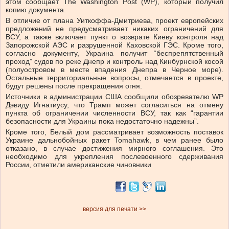
этом сообщает The Washington Post (WP), который получил
копию документа.
В отличие от плана Уиткоффа-Дмитриева, проект европейских
предложений не предусматривает никаких ограничений для
ВСУ, а также включает пункт о возврате Киеву контроля над
Запорожской АЭС и разрушенной Каховской ГЭС. Кроме того,
согласно документу, Украина получит “беспрепятственный
проход” судов по реке Днепр и контроль над Кинбурнской косой
(полуостровом в месте впадения Днепра в Черное море).
Остальные территориальные вопросы, отмечается в проекте,
будут решены после прекращения огня.
Источники в администрации США сообщили обозревателю WP
Дэвиду Игнатиусу, что Трамп может согласиться на отмену
пункта об ограничении численности ВСУ, так как “гарантии
безопасности для Украины пока недостаточно надежны”.
Кроме того, Белый дом рассматривает возможность поставок
Украине дальнобойных ракет Tomahawk, в чем ранее было
отказано, в случае достижения мирного соглашения. Это
необходимо для укрепления послевоенного сдерживания
России, отметили американские чиновники
версия для печати >>