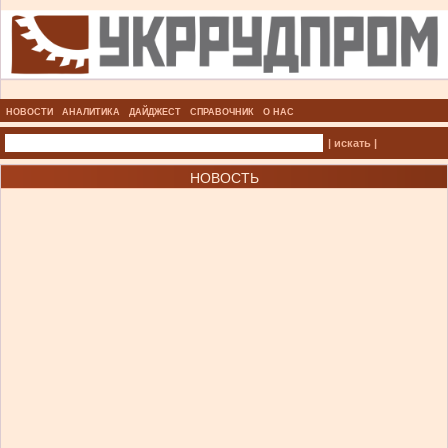
НОВОСТИ
АНАЛИТИКА
ДАЙДЖЕСТ
СПРАВОЧНИК
О НАС
| искать |
НОВОСТЬ