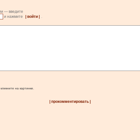
ии — введите
и нажмите
| войти |
.
 кликните на картинке.
| прокомментировать |