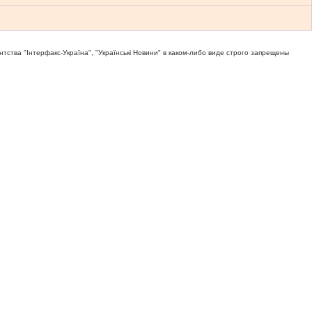
тва "Iнтерфакс-Україна", "Українськi Новини" в каком-либо виде строго запрещены