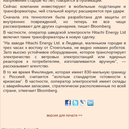
напряжения старше 40 лет, говорится в публикации.
Сейчас компании инвестируют в мобильные подстанции и
трансформаторы, чей стальной корпус расширяется при ударе.
Сначала эта технология была разработана для защиты от
внутренних повреждений, но теперь ее все чаще
рассматривают для других сценариев, пишет Bloomberg.
В частности, оператор шведской электросети Hitachi Energy Ltd
включил такие трансформаторы в новую сделку.
“На заводе Hitachi Energy Ltd. в Людвице, маленьком городке в
трех часах к востоку от Стокгольма, не видно никаких роботов.
Зато высоко устойчивое оборудование, которое транспортирует
электричество с ветровых электростанций или ядерных
реакторов к потребителям, изготавливается вручную”, —
рассказывает агентство.
В то же время Финляндия, которая имеет 830-мильную границу
с Россией, считается “золотым стандартом готовности к
кризисам”. В частности, ооператор электросетей имеет склады
с аварийными запасами, стратегически расположенные по всей
стране, отмечает Bloomberg.
версия для печати >>