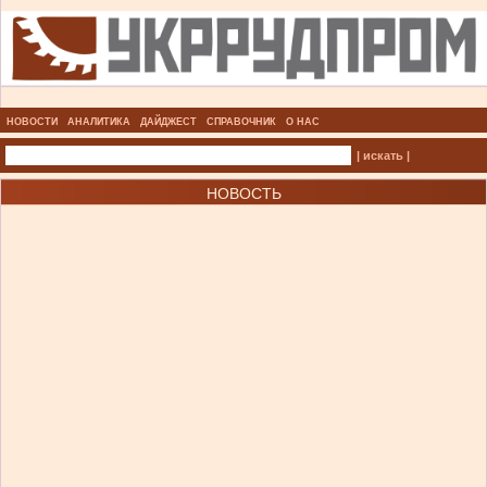
НОВОСТИ
АНАЛИТИКА
ДАЙДЖЕСТ
СПРАВОЧНИК
О НАС
| искать |
НОВОСТЬ