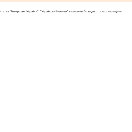
тва "Iнтерфакс-Україна", "Українськi Новини" в каком-либо виде строго запрещены