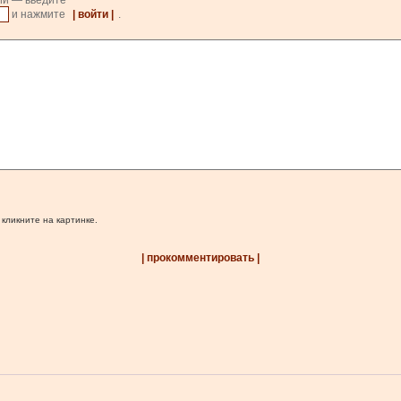
ии — введите
и нажмите
| войти |
.
 кликните на картинке.
| прокомментировать |