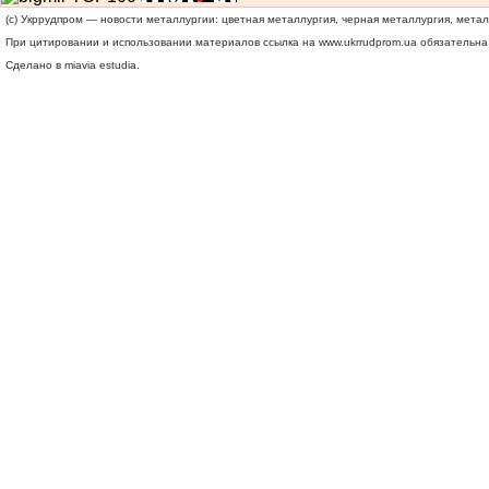
(c) Укррудпром — новости металлургии: цветная металлургия, черная металлургия, мета
При цитировании и использовании материалов ссылка на
www.ukrrudprom.ua
обязательна.
Сделано в miavia estudia.