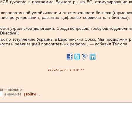
е МСБ (участие в программе Единого рынка ЕС, стимулирование к
 корпоративной устойчивости и ответственности бизнеса (гармони
ение регулирования, развитие цифровых сервисов для бизнеса), 
товки украинской делегации. Среди вопросов, требующих дополн
rective).
рах по вступлению Украины в Европейский Союз. Мы продолжим ра
ности и реализацией приоритетных реформ”, — добавил Телюпа.
версия для печати >>
ии — введите
и нажмите
| войти |
.