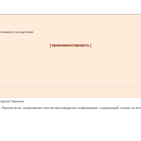
 кликните на картинке.
| прокомментировать |
ллургия Украины
 Перепечатка, копирование или воспроизведение информации, содержащей ссылку на агентс