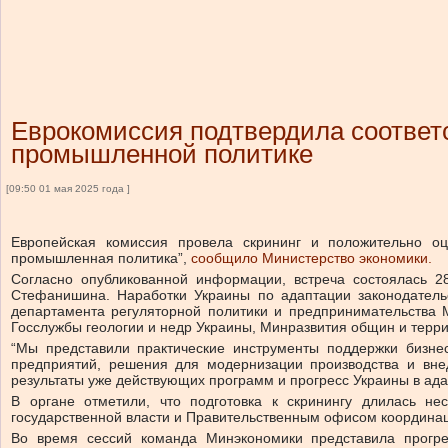
Еврокомиссия подтвердила соответ
промышленной политике
[09:50 01 мая 2025 года ]
Европейская комиссия провела скрининг и положительно оц
промышленная политика”,
сообщило Министерство экономики.
Согласно опубликованной информации, встреча состоялась 2
Стефанишина. Наработки Украины по адаптации законодатель
департамента регуляторной политики и предпринимательства М
Госслужбы геологии и недр Украины, Минразвития общин и терр
“Мы представили практические инструменты поддержки бизне
предприятий, решения для модернизации производства и внед
результаты уже действующих программ и прогресс Украины в ада
В органе отметили, что подготовка к скринингу длилась н
государственной власти и Правительственным офисом координац
Во время сессий команда Минэкономики представила прогр