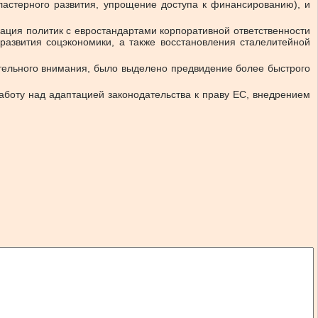
ластерного развития, упрощение доступа к финансированию), и
зация политик с евростандартами корпоративной ответственности
развития соцэкономики, а также восстановления сталелитейной
ительного внимания, было выделено предвидение более быстрого
боту над адаптацией законодательства к праву ЕС, внедрением