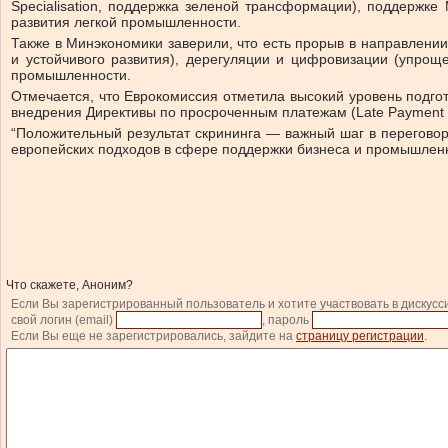
Specialisation, поддержка зеленой трансформации), поддержк
развития легкой промышленности.
Также в Минэкономики заверили, что есть прорыв в направлении
и устойчивого развития), дерегуляции и цифровизации (упрощ
промышленности.
Отмечается, что Еврокомиссия отметила высокий уровень подго
внедрения Директивы по просроченным платежам (Late Payment Di
“Положительный результат скрининга — важный шаг в перегово
европейских подходов в сфере поддержки бизнеса и промышлен
Что скажете, Аноним?
Если Вы зарегистрированный пользователь и хотите участвовать в дискусс
свой логин (email)
, пароль
Если Вы еще не зарегистрировались, зайдите на
страницу регистрации
.