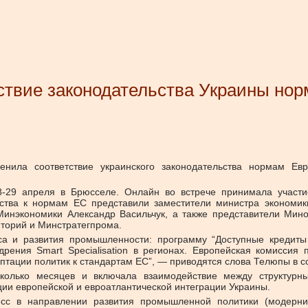
ствие законодательства Украины нор
енила соответствие украинского законодательства нормам Е
8-29 апреля в Брюсселе. Онлайн во встрече принимала участи
ства к нормам ЕС представили заместители министра экономик
инэкономики Александр Васильчук, а также представители Миноб
иторий и Минстратегпрома.
са и развития промышленности: программу “Доступные кредиты
рения Smart Specialisation в регионах. Европейская комиссия
птации политик к стандартам ЕС”, — приводятся слова Телюпы в 
есколько месяцев и включала взаимодействие между структу
ии европейской и евроатлантической интеграции Украины.
есс в направлении развития промышленной политики (модерни