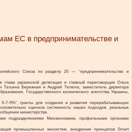
мам ЕС в предпринимательстве и
вропейского Союза по разделу 20 — “предпринимательство и
е глава украинской делегации и главный переговорщик Ольга
и Татьяна Бережная и Андрей Телюпа, заместитель директора
разования, Государственного космического агентства Украины,
 5-7-9%”, гранты для создания и развития перерабатывающих
 положительно оценила системность наших подходов, реальные
сообщении министерства.
рными подразделениями Минэкономики, профильными органами
зация промышленных экосистем, внедрение принципов Smart