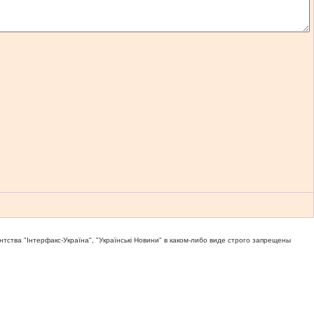
тва "Iнтерфакс-Україна", "Українськi Новини" в каком-либо виде строго запрещены