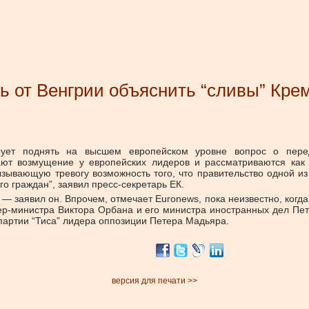
ь от Венгрии объяснить “сливы” Кре
ует поднять на высшем европейском уровне вопрос о перед
т возмущение у европейских лидеров и рассматриваются как у
зывающую тревогу возможность того, что правительство одной из
о граждан”, заявил пресс-секретарь ЕК.
 — заявил он. Впрочем, отмечает Euronews, пока неизвестно, ког
мьер-министра Виктора Орбана и его министра иностранных дел Пе
партии “Тиса” лидера оппозиции Петера Мадьяра.
версия для печати >>