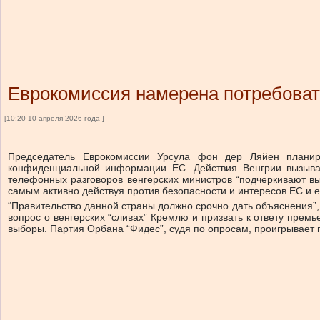
Еврокомиссия намерена потребоват
[10:20 10 апреля 2026 года ]
Председатель Еврокомиссии Урсула фон дер Ляйен планир
конфиденциальной информации ЕС. Действия Венгрии вызываю
телефонных разговоров венгерских министров “подчеркивают вы
самым активно действуя против безопасности и интересов ЕС и ег
“Правительство данной страны должно срочно дать объяснения”,
вопрос о венгерских “сливах” Кремлю и призвать к ответу пре
выборы. Партия Орбана “Фидес”, судя по опросам, проигрывает 