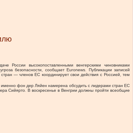
млю
аче России высокопоставленными венгерскими чиновниками
гроза безопасности, сообщает Euronews. Публикации записей
 стран — членов ЕС координирует свои действия с Россией, тем
да именно фон дер Ляйен намерена обсудить с лидерами стран ЕС
тера Сийярто. В воскресенье в Венгрии должны пройти всеобщие