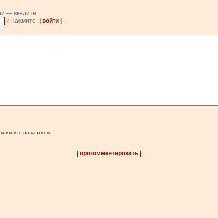
ии — введите
и нажмите
| войти |
.
 кликните на картинке.
| прокомментировать |