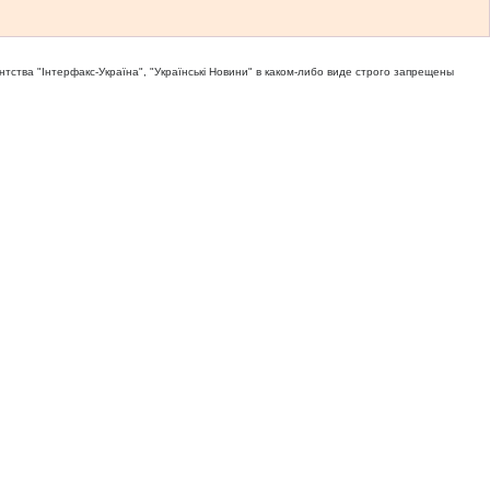
тва "Iнтерфакс-Україна", "Українськi Новини" в каком-либо виде строго запрещены