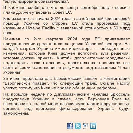
“актуализировать обязательства”.
В Кабмине сообщали, что до конца сентября новую версию
плана должен утвердить Совет ЕС.
Как известно, с начала 2024 года главной линией финансовой
помощи Украине со стороны ЕС стала программа под
названием Ukraine Facility с заявленной стоимостью в 50 млрд
евро.
Начиная со 2-го квартала 2024 года ЕС привязывает
предоставление средств к воплощению Украиной реформ. На
каждый квартал Украина имеет индикаторы — определенные
изменения, которые Киев должен воплотить или решения,
которые должен принять. А чтобы дополнительно юридически
подтвердить свою готовность, правительство прописало все
шаги и сроки выполнения в документе под названием “План
Украины”.
25 июля представитель Еврокомиссии заявил в комментарии
“Европейской правде”, что следующий транш Ukraine Facility
урежут, потому что Киев не провел обещанные реформы.
На прошлой неделе по дипломатическим каналам Брюссель
предупредил Украину: в случае, если Верховная Рада не
восстановит в полной мере независимость антикоррупционных
органов, ряд программ финансирования Украины будут
заморожены.