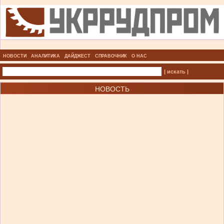
НОВОСТИ
АНАЛИТИКА
ДАЙДЖЕСТ
СПРАВОЧНИК
О НАС
| искать |
НОВОСТЬ