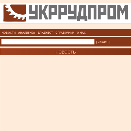
НОВОСТИ
АНАЛИТИКА
ДАЙДЖЕСТ
СПРАВОЧНИК
О НАС
| искать |
НОВОСТЬ