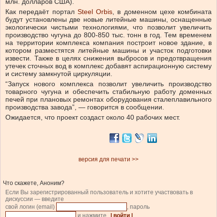
млн. долларов США).
Как передаёт портал
Steel Orbis
, в доменном цехе комбината
будут установлены две новые литейные машины, оснащенные
экологически чистыми технологиями, что позволит увеличить
производство чугуна до 800-850 тыс. тонн в год. Тем временем
на территории комплекса компания построит новое здание, в
котором разместятся литейные машины и участок подготовки
извести. Также в целях снижения выбросов и предотвращения
утечек сточных вод в комплекс добавят аспирационную систему
и систему замкнутой циркуляции.
“Запуск нового комплекса позволит увеличить производство
товарного чугуна и обеспечить стабильную работу доменных
печей при плановых ремонтах оборудования сталеплавильного
производства завода”, — говорится в сообщении.
Ожидается, что проект создаст около 40 рабочих мест.
версия для печати >>
Что скажете, Аноним?
Если Вы зарегистрированный пользователь и хотите участвовать в
дискуссии — введите
свой логин (email)
, пароль
и нажмите
| войти |
.