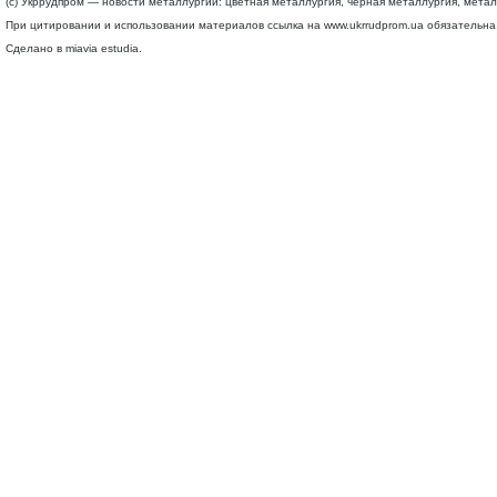
(c) Укррудпром — новости металлургии: цветная металлургия, черная металлургия, мета
При цитировании и использовании материалов ссылка на
www.ukrrudprom.ua
обязательна.
Сделано в miavia estudia.