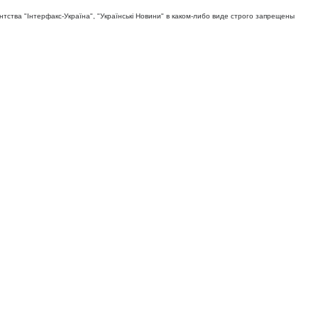
тва "Iнтерфакс-Україна", "Українськi Новини" в каком-либо виде строго запрещены