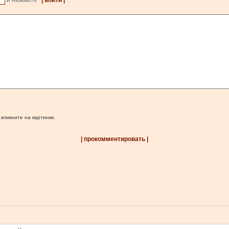
и нажмите
| войти |
.
 кликните на картинке.
| прокомментировать |