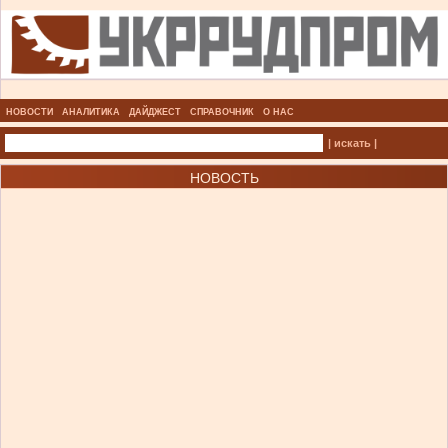
НОВОСТИ
АНАЛИТИКА
ДАЙДЖЕСТ
СПРАВОЧНИК
О НАС
| искать |
НОВОСТЬ