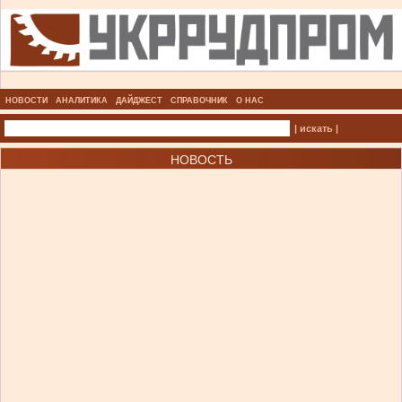
НОВОСТИ
АНАЛИТИКА
ДАЙДЖЕСТ
СПРАВОЧНИК
О НАС
| искать |
НОВОСТЬ