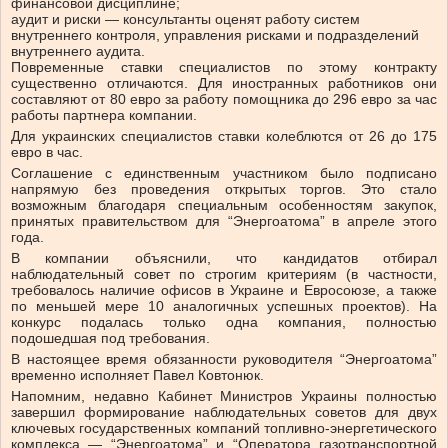
финансовой дисциплине;
аудит и риски — консультанты оценят работу систем
внутреннего контроля, управления рисками и подразделений
внутреннего аудита.
Повременные ставки специалистов по этому контракту
существенно отличаются. Для иностранных работников они
составляют от 80 евро за работу помощника до 296 евро за час
работы партнера компании.
Для украинских специалистов ставки колеблются от 26 до 175
евро в час.
Соглашение с единственным участником было подписано
напрямую без проведения открытых торгов. Это стало
возможным благодаря специальным особенностям закупок,
принятых правительством для “Энергоатома” в апреле этого
года.
В компании объяснили, что кандидатов отбирал
наблюдательный совет по строгим критериям (в частности,
требовалось наличие офисов в Украине и Евросоюзе, а также
по меньшей мере 10 аналогичных успешных проектов). На
конкурс подалась только одна компания, полностью
подошедшая под требования.
В настоящее время обязанности руководителя “Энергоатома”
временно исполняет Павел Ковтонюк.
Напомним, недавно Кабинет Министров Украины полностью
завершил формирование наблюдательных советов для двух
ключевых государственных компаний топливно-энергетического
комплекса — “Энергоатома” и “Оператора газотранспортной