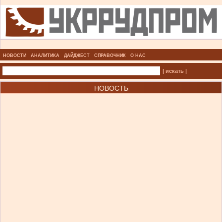
НОВОСТИ
АНАЛИТИКА
ДАЙДЖЕСТ
СПРАВОЧНИК
О НАС
| искать |
НОВОСТЬ