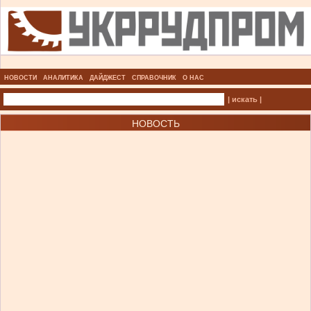
НОВОСТИ
АНАЛИТИКА
ДАЙДЖЕСТ
СПРАВОЧНИК
О НАС
| искать |
НОВОСТЬ