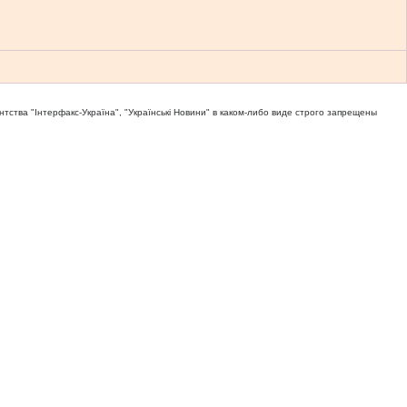
тва "Iнтерфакс-Україна", "Українськi Новини" в каком-либо виде строго запрещены