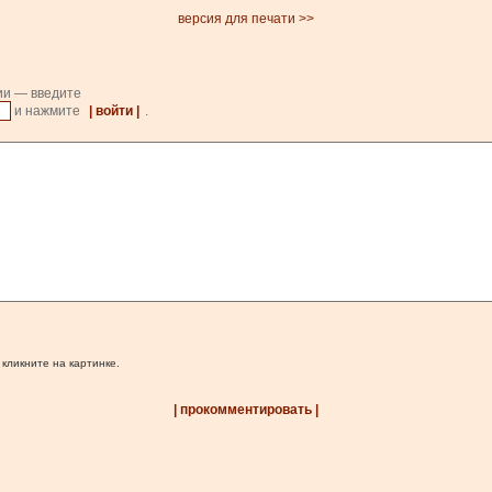
версия для печати >>
ии — введите
и нажмите
| войти |
.
 кликните на картинке.
| прокомментировать |