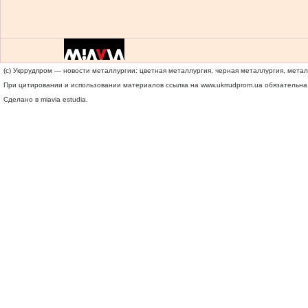
(c) Укррудпром — новости металлургии: цветная металлургия, черная металлургия, мета
При цитировании и использовании материалов ссылка на
www.ukrrudprom.ua
обязательна.
Сделано в miavia estudia.