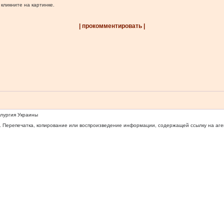
 кликните на картинке.
| прокомментировать |
ллургия Украины
 Перепечатка, копирование или воспроизведение информации, содержащей ссылку на агентс