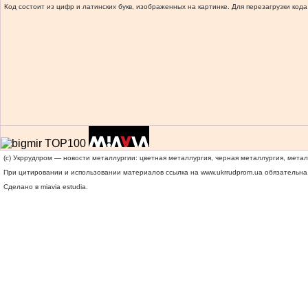
Код состоит из цифр и латинских букв, изображенных на картинке. Для перезагрузки кода
(c) Укррудпром — новости металлургии: цветная металлургия, черная металлургия, мета
При цитировании и использовании материалов ссылка на
www.ukrrudprom.ua
обязательна.
Сделано в miavia estudia.