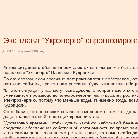
Экс-глава “Укрэнерго” спрогнозиро
[15:30 19 февраля 2026 года ]
Летом ситуация с обеспечением электричеством может быть так
правления “Укрэнерго” Владимир Кудрицкий.
По его словам, если россияне потеряют аппетит к обстрелам, от
развития событий, при котором россияне будут интенсивно обстр
“В такой ситуации у нас могут быть довольно неприятные отключ
уменьшится производство электроэнергии на гидроэлектростан
электроэнергию, потому что меньше воды. И именно тогда, воз
Кудрицкий.
Он добавил, что не совсем согласен с мнением о том, что до с
децентрализованной генерации времени мало.
“Достаточно времени, чтобы купить какой-то небольшой бензин
средствах обеспечения собственной автономности во время зимы.
И на самом деле, если посмотреть на сроки, которые необход
чтобы максимально подготовиться к следующей зиме. В плане им