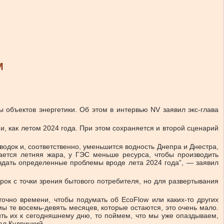
м
 объектов энергетики. Об этом в интервью NV заявил экс-глава
и, как летом 2024 года. При этом сохраняется и второй сценарий
водок и, соответственно, уменьшится водность Днепра и Днестра,
нается летняя жара, у ГЭС меньше ресурса, чтобы производить
оздать определенные проблемы вроде лета 2024 года”, — заявил
рок с точки зрения бытового потребителя, но для развертывания
точно времени, чтобы подумать об EcoFlow или каких-то других
мы те восемь-девять месяцев, которые остаются, это очень мало.
ть их к сегодняшнему дню, то поймем, что мы уже опаздываем,
ал Кудрицкий.