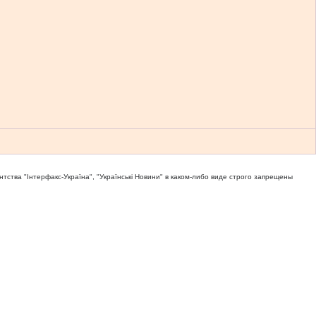
тва "Iнтерфакс-Україна", "Українськi Новини" в каком-либо виде строго запрещены