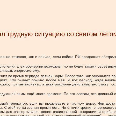
вал трудную ситуацию со светом лето
ая же тяжелая, как и сейчас, если войска РФ продолжат обстрелы
ключения электроэнергии возможны, но не будут такими серьёзным
еливать энергосистему.
ения во время периода летней жары. После того, как закончится па
циях. Это бывает обычно после мая. И вот период, когда начи
можно, при интенсивных атаках россияне действительно смогут с
ледующей зимы ещё много времени. По его словам, это длинный с
овый генератор, если вы проживаете в частном доме. Или доста
 С этой точки зрения время есть. Но с точки зрения энергосисте
имы для развертывания децентрализованной генерации, и прибави
енно развертывания этой децентрализованной генерации”, — сказ