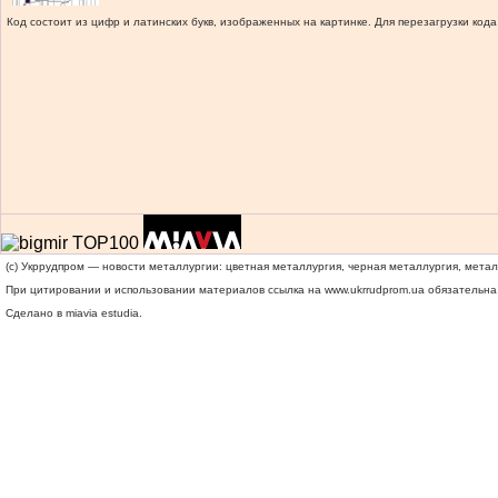
Код состоит из цифр и латинских букв, изображенных на картинке. Для перезагрузки кода
(c) Укррудпром — новости металлургии: цветная металлургия, черная металлургия, мета
При цитировании и использовании материалов ссылка на
www.ukrrudprom.ua
обязательна.
Сделано в miavia estudia.