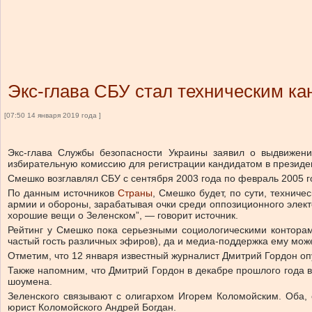
Экс-глава СБУ стал техническим ка
[07:50 14 января 2019 года ]
Экс-глава Службы безопасности Украины заявил о выдвижен
избирательную комиссию для регистрации кандидатом в президе
Смешко возглавлял СБУ с сентября 2003 года по февраль 2005 г
По данным источников
Страны
, Смешко будет, по сути, технич
армии и обороны, зарабатывая очки среди оппозиционного элек
хорошие вещи о Зеленском”, — говорит источник.
Рейтинг у Смешко пока серьезными социологическими конторам
частый гость различных эфиров), да и медиа-поддержка ему мож
Отметим, что 12 января известный журналист Дмитрий Гордон оп
Также напомним, что Дмитрий Гордон в декабре прошлого года 
шоумена.
Зеленского связывают с олигархом Игорем Коломойским. Оба, 
юрист Коломойского Андрей Богдан.