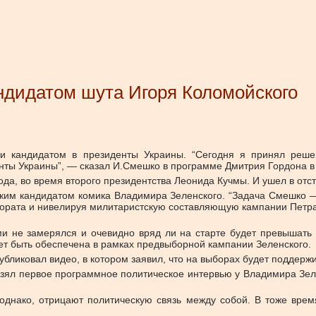
ндидатом шута Игоря Коломойского
ии кандидатом в президенты Украины. “Сегодня я принял реш
нты Украины”, — сказал И.Смешко в программе Дмитрия Гордона в
ода, во время второго президентства Леонида Кучмы. И ушел в отс
еским кандидатом комика Владимира Зеленского. “Задача Смешко 
тората и нивелируя милитаристскую составляющую кампании Петра
и не замерялся и очевидно вряд ли на старте будет превышать о
ет быть обеспечена в рамках предвыборной кампании Зеленского.
убликовал видео, в котором заявил, что на выборах будет поддер
взял первое программное политическое интервью у Владимира Зел
однако, отрицают политическую связь между собой. В тоже врем