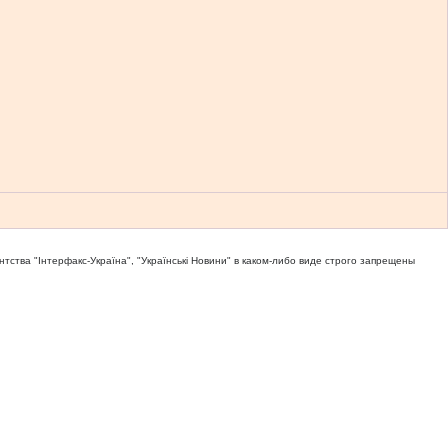
тва "Iнтерфакс-Україна", "Українськi Новини" в каком-либо виде строго запрещены