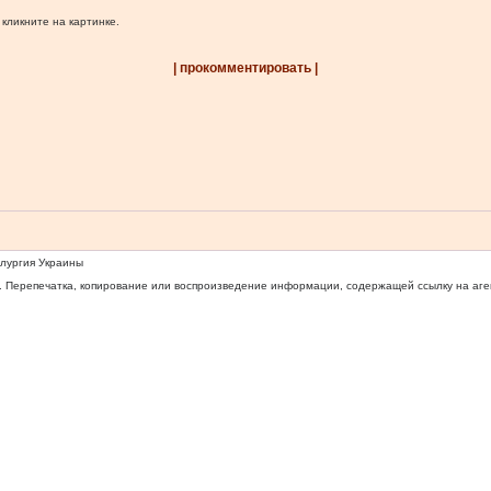
 кликните на картинке.
| прокомментировать |
ллургия Украины
 Перепечатка, копирование или воспроизведение информации, содержащей ссылку на агентс