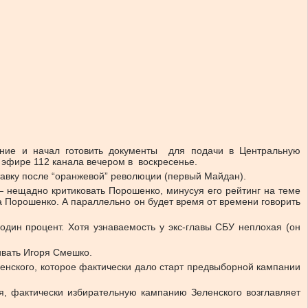
ение и начал готовить документы для подачи в Центральную
 эфире 112 канала вечером в воскресенье.
тавку после “оранжевой” революции (первый Майдан).
— нещадно критиковать Порошенко, минусуя его рейтинг на теме
 Порошенко. А параллельно он будет время от времени говорить
дин процент. Хотя узнаваемость у экс-главы СБУ неплохая (он
живать Игоря Смешко.
енского, которое фактически дало старт предвыборной кампании
я, фактически избирательную кампанию Зеленского возглавляет