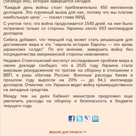
(Strategic Ark), которая завершится сегодня.
“Каждый день войны стоит приблизительно 450 миллионов
долларов. Это огромный вызов для нас, потому что мы платим
наибольшую цену”, — сказал глава МИД.
С учетом того, что война продолжается 1540 дней, на нее было
потрачено только со стороны Украины около 693 миллиардов
долларов.
Сибига добавил, что текущий год может стать решающим для
достижения мира и что “чернила истории Европы — это кровь
украинских солдат”. По его мнению, завершить войну без
посредничества американской стороны невозможно.
Недавно Стокгольмский институт исследования проблем мира в
своем докладе сообщил, что в 2025 году Украина стала
мировым рекордсменом по тратам на оборону в отношении к
ВВП, в разы обогнав Россию. Военные расходы Киева в
прошлом году выросли на 20% — до 84,1 миллиарда
долларов. Отметим, что Украина ведет войну преимущественно
на западные средства.
Между тем на днях Кабинет министров предложил еще
увеличить расходы на оборону и безопасность в бюджете
текущего года.
версия для печати >>