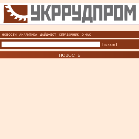
НОВОСТИ
АНАЛИТИКА
ДАЙДЖЕСТ
СПРАВОЧНИК
О НАС
| искать |
НОВОСТЬ