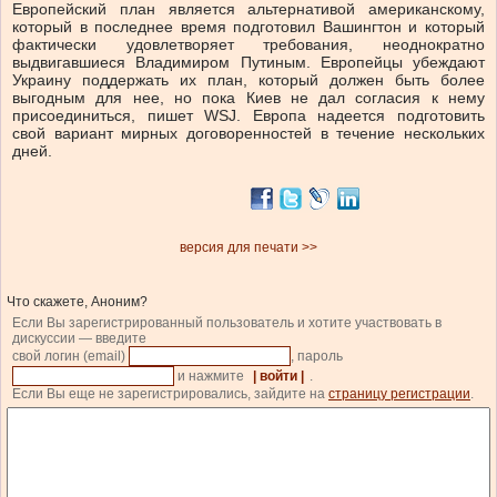
Европейский план является альтернативой американскому,
который в последнее время подготовил Вашингтон и который
фактически удовлетворяет требования, неоднократно
выдвигавшиеся Владимиром Путиным. Европейцы убеждают
Украину поддержать их план, который должен быть более
выгодным для нее, но пока Киев не дал согласия к нему
присоединиться, пишет WSJ. Европа надеется подготовить
свой вариант мирных договоренностей в течение нескольких
дней.
версия для печати >>
Что скажете, Аноним?
Если Вы зарегистрированный пользователь и хотите участвовать в
дискуссии — введите
свой логин (email)
, пароль
и нажмите
| войти |
.
Если Вы еще не зарегистрировались, зайдите на
страницу регистрации
.