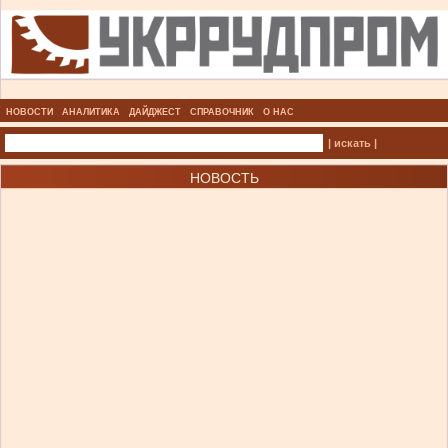
НОВОСТИ
АНАЛИТИКА
ДАЙДЖЕСТ
СПРАВОЧНИК
О НАС
| искать |
НОВОСТЬ